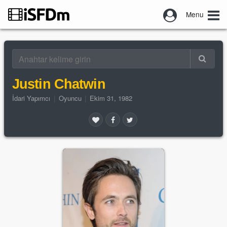
Menu
Justin Chatwin
İdari Yapımcı
|
Oyuncu
|
Ekim 31, 1982