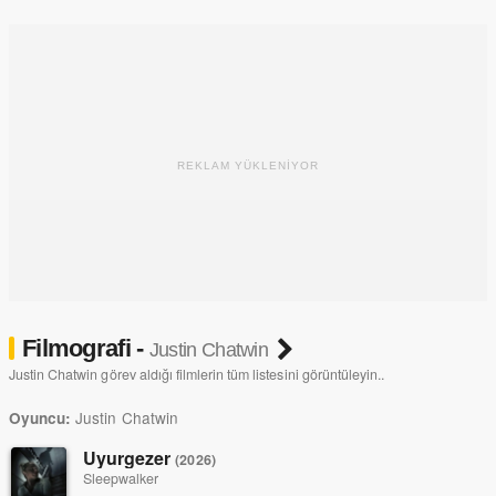
2013'e kadar, daha sonra ise 2015'te kısa bir süre Shameless adlı
dizide Steve-Jimy-Jack karakterini canlandırdı. 2016 yılında 13
bölüm süren American Gothic adlı dizide yer aldı.
REKLAM YÜKLENİYOR
Filmografi -
Justin Chatwin
Justin Chatwin görev aldığı filmlerin tüm listesini görüntüleyin..
Justin Chatwin
Oyuncu:
Uyurgezer
(2026)
Sleepwalker