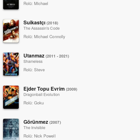
Rolü:
Michael
Suikastçı
(2018)
The Assassin's Code
Rolü:
Michael Connolly
Utanmaz
(2011 - 2021)
Shameless
Rolü:
Steve
Ejder Topu Evrim
(2009)
Dragonball Evolution
Rolü:
Goku
Görünmez
(2007)
The Invisible
Rolü:
Nick Powell