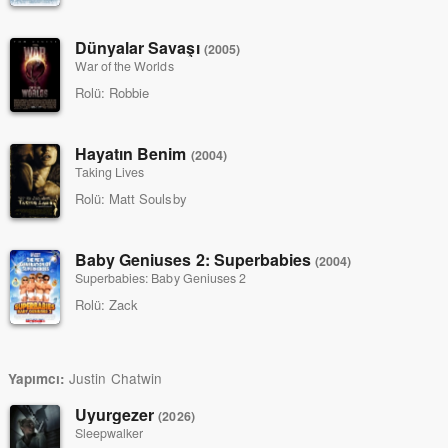
Dünyalar Savaşı
(2005)
War of the Worlds
Rolü:
Robbie
Hayatın Benim
(2004)
Taking Lives
Rolü:
Matt Soulsby
Baby Geniuses 2: Superbabies
(2004)
Superbabies: Baby Geniuses 2
Rolü:
Zack
Justin Chatwin
Yapımcı:
Uyurgezer
(2026)
Sleepwalker