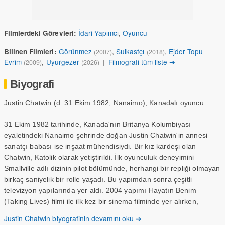
İdari Yapımcı
,
Oyuncu
Filmlerdeki Görevleri:
Görünmez
,
Suikastçı
,
Ejder Topu
Bilinen Filmleri:
(2007)
(2018)
Evrim
,
Uyurgezer
|
Filmografi tüm liste ➔
(2009)
(2026)
Biyografi
Justin Chatwin (d. 31 Ekim 1982, Nanaimo), Kanadalı oyuncu.
31 Ekim 1982 tarihinde, Kanada'nın Britanya Kolumbiyası
eyaletindeki Nanaimo şehrinde doğan Justin Chatwin'in annesi
sanatçı babası ise inşaat mühendisiydi. Bir kız kardeşi olan
Chatwin, Katolik olarak yetiştirildi. İlk oyunculuk deneyimini
Smallville adlı dizinin pilot bölümünde, herhangi bir repliği olmayan
birkaç saniyelik bir rolle yaşadı. Bu yapımdan sonra çeşitli
televizyon yapılarında yer aldı. 2004 yapımı Hayatın Benim
(Taking Lives) filmi ile ilk kez bir sinema filminde yer alırken,
2005'teki Dünyalar Savaşı (War of the Worlds) filminde ilk kez bir
Justin Chatwin biyografinin devamını oku ➔
filmde ana karakterlerden birini canlandırdı. Oyuncu, 2011'den