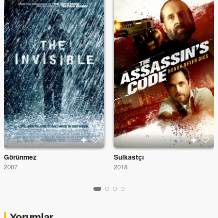
Görünmez
Suikastçı
2007
2018
Yorumlar