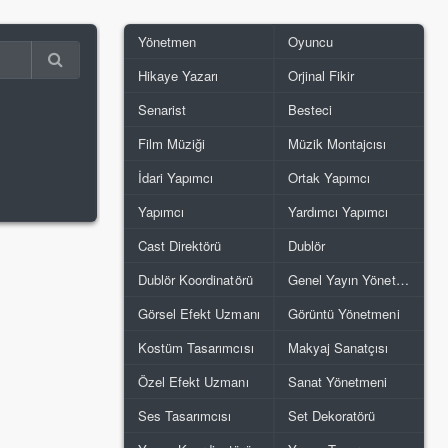
Yönetmen
Oyuncu
Hikaye Yazarı
Orjinal Fikir
Senarist
Besteci
Film Müziği
Müzik Montajcısı
İdari Yapımcı
Ortak Yapımcı
Yapımcı
Yardımcı Yapımcı
Cast Direktörü
Dublör
Dublör Koordinatörü
Genel Yayın Yönetmeni
Görsel Efekt Uzmanı
Görüntü Yönetmeni
Kostüm Tasarımcısı
Makyaj Sanatçısı
Özel Efekt Uzmanı
Sanat Yönetmeni
Ses Tasarımcısı
Set Dekoratörü