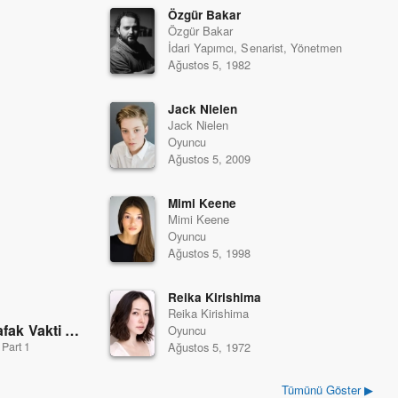
Özgür Bakar
Özgür Bakar
İdari Yapımcı, Senarist, Yönetmen
Ağustos 5, 1982
Jack Nielen
Jack Nielen
Oyuncu
Ağustos 5, 2009
Mimi Keene
Mimi Keene
Oyuncu
Ağustos 5, 1998
Reika Kirishima
Reika Kirishima
Alacakaranlık Efsanesi: Şafak Vakti Bölüm 1
Oyuncu
(2011)
Part 1
Ağustos 5, 1972
Tümünü Göster ▶