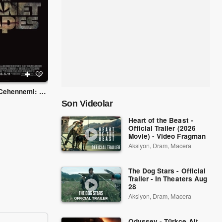
Maymunlar Cehennemi: Başlangıç
Willard'in Fareleri
Kara Cuma
2003
2023
Son Videolar
Heart of the Beast -
Official Trailer (2026
Movie) - Video Fragman
Aksiyon, Dram, Macera
The Dog Stars - Official
Trailer - In Theaters Aug
28
Aksiyon, Dram, Macera
Odyssey - Türkçe Alt