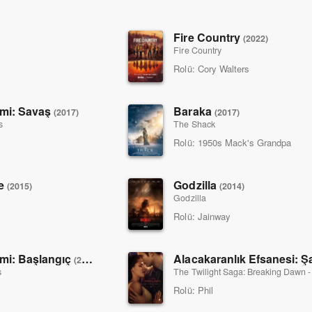
Fire Country
(2022)
Fire Country
Rolü:
Cory Walters
mi: Savaş
Baraka
(2017)
(2017)
s
The Shack
Rolü:
1950s Mack's Grandpa
me
Godzilla
(2015)
(2014)
Godzilla
Rolü:
Jainway
mi: Başlangıç
(2011)
s
The Twilight Saga: Breaking Dawn - 
Rolü:
Phil