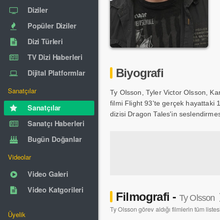
Diziler
Popüler Diziler
Dizi Türleri
TV Dizi Haberleri
Biyografi
Dijital Platformlar
Sanatçılar
Ty Olsson, Tyler Victor Olsson, Ka
filmi Flight 93'te gerçek hayatta
Sanatçılar
dizisi Dragon Tales'in seslendirmesi
Sanatçı Haberleri
Bugün Doğanlar
Videolar
Video Galeri
Video Katgorileri
Filmografi -
Ty Olsson
Ty Olsson görev aldığı filmlerin tüm listes
Üyelik