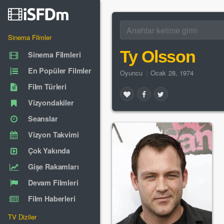
Sinema Filmler
Ty Olsson
Sinema Filmleri
En Popüler Filmler
Oyuncu
|
Ocak 28, 1974
Film Türleri
Vizyondakiler
Seanslar
Vizyon Takvimi
Çok Yakında
Gişe Rakamları
Devam Filmleri
Film Haberleri
TV Diziler