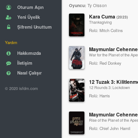
Ty Olsson
Oyuncu:
Oturum Açın
Kara Cuma
Yeni Üyelik
(2023)
Thanksgiving
Şifremi Unuttum
Rolü:
Mitch Collins
Yardım
Maymunlar Cehenne
Hakkımızda
War for the Planet of the Ape
İletişim
Rolü:
Red Donkey
Nasıl Çalışır
12 Tuzak 3: Kilitlen
12 Rounds 3: Lockdown
© 2020 isfdm.com
Rolü:
Harris
Maymunlar Cehenne
Rise of the Planet of the Ape
Rolü:
Chief John Hamil