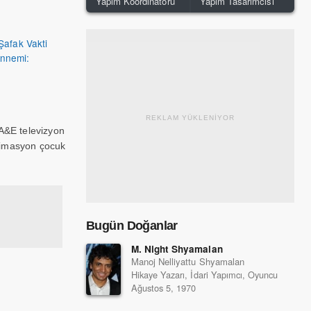
Yapım Koordinatörü
Yapım Tasarımcısı
Şafak Vakti
nnemi:
REKLAM YÜKLENİYOR
 A&E televizyon
animasyon çocuk
Bugün Doğanlar
M. Night Shyamalan
Manoj Nelliyattu Shyamalan
Hikaye Yazarı, İdari Yapımcı, Oyuncu
Ağustos 5, 1970