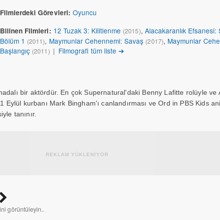
Oyuncu
Filmlerdeki Görevleri:
12 Tuzak 3: Kilitlenme
,
Alacakaranlık Efsanesi: 
Bilinen Filmleri:
(2015)
Bölüm 1
,
Maymunlar Cehennemi: Savaş
,
Maymunlar Cehe
(2011)
(2017)
Başlangıç
|
Filmografi tüm liste ➔
(2011)
nadalı bir aktördür. En çok Supernatural'daki Benny Lafitte rolüyle ve
ki 11 Eylül kurbanı Mark Bingham'ı canlandırması ve Ord in PBS Kids 
yle tanınır.
REKLAM YÜKLENİYOR
ini görüntüleyin..