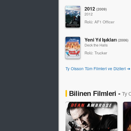
2012
(2009)
2012
Rolü:
AF1 Officer
Yeni Yıl Işıkları
(2006)
Deck the Halls
Rolü:
Trucker
Ty Olsson Tüm Filmleri ve Dizileri ➔
Bilinen Filmleri -
Ty 