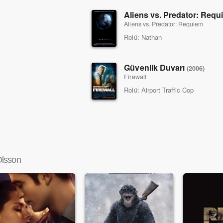
Aliens vs. Predator: Req
Aliens vs. Predator: Requiem
Rolü:
Nathan
Güvenlik Duvarı
(2006)
Firewall
Rolü:
Airport Traffic Cop
Olsson