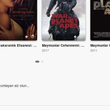
Alacakaranlık Efsanesi: Şafak Vakti Bölüm 1
Maymunlar Cehennemi: Savaş
1
2017
2011
rumlayan siz olun...