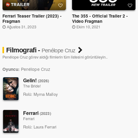
Ferrari Teaser Trailer (2023) -
The 355 - Official Trailer 2 -
Fragman
Video Fragman
Ağustos 31, 2023
Ekim 10, 2021
Filmografi -
Penélope Cruz
Penélope Cruz görev aldığı filmlerin tüm listesini görüntüleyin..
Penélope Cruz
Oyuncu:
Gelin!
(2026)
The Bride!
Rolü:
Myrna Malloy
Ferrari
(2023)
Ferrari
Rolü:
Laura Ferrari