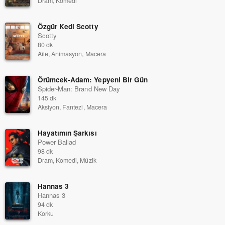
Dram, Komedi
Özgür Kedi Scotty
Scotty
80 dk
Aile, Animasyon, Macera
Örümcek-Adam: Yepyeni Bir Gün
Spider-Man: Brand New Day
145 dk
Aksiyon, Fantezi, Macera
Hayatımın Şarkısı
Power Ballad
98 dk
Dram, Komedi, Müzik
Hannas 3
Hannas 3
94 dk
Korku