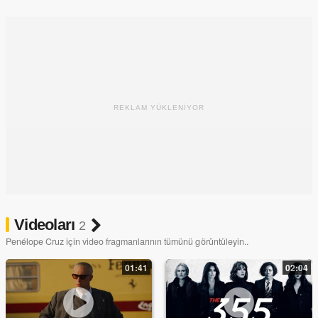
Teach karakterini canlandırır.Javier Bardem ile Leo ve Luna
isminde iki çocukları vardır.
REKLAM YÜKLENİYOR
Videoları
2
Penélope Cruz için video fragmanlarının tümünü görüntüleyin..
01:41
02:04