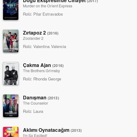
Doğu Ekspresinde Cinayet
(2017)
Murder on the Orient Express
Rolü:
Pilar Estravados
Zırtapoz 2
(2016)
Zoolander 2
Rolü:
Valentina Valencia
Çakma Ajan
(2016)
The Brothers Grimsby
Rolü:
Rhonda George
Danışman
(2013)
The Counselor
Rolü:
Laura
Aklımı Oynatacağım
(2013)
I'm So Excited!