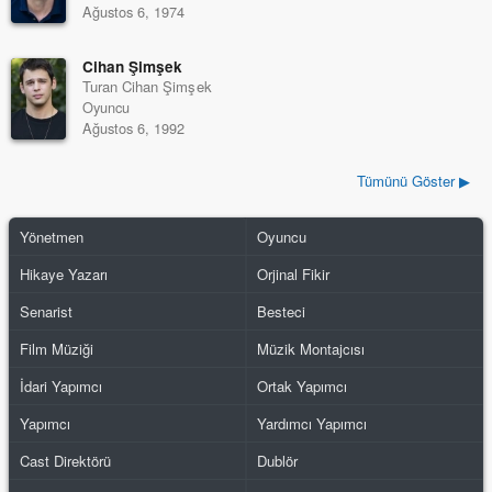
Ağustos 6, 1974
Cihan Şimşek
Turan Cihan Şimşek
Oyuncu
Ağustos 6, 1992
Tümünü Göster ▶
Yönetmen
Oyuncu
Hikaye Yazarı
Orjinal Fikir
Senarist
Besteci
Film Müziği
Müzik Montajcısı
İdari Yapımcı
Ortak Yapımcı
Yapımcı
Yardımcı Yapımcı
Cast Direktörü
Dublör