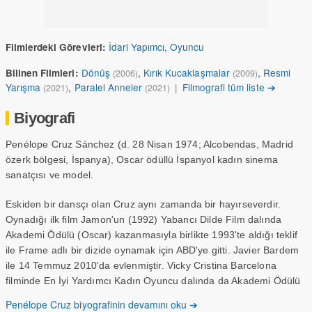
İdari Yapımcı
,
Oyuncu
Filmlerdeki Görevleri:
Dönüş
,
Kırık Kucaklaşmalar
,
Resmi
Bilinen Filmleri:
(2006)
(2009)
Yarışma
,
Paralel Anneler
|
Filmografi tüm liste ➔
(2021)
(2021)
Biyografi
Penélope Cruz Sánchez (d. 28 Nisan 1974; Alcobendas, Madrid
özerk bölgesi, İspanya), Oscar ödüllü İspanyol kadın sinema
sanatçısı ve model.
Eskiden bir dansçı olan Cruz aynı zamanda bir hayırseverdir.
Oynadığı ilk film Jamon'un (1992) Yabancı Dilde Film dalında
Akademi Ödülü (Oscar) kazanmasıyla birlikte 1993'te aldığı teklif
ile Frame adlı bir dizide oynamak için ABD'ye gitti. Javier Bardem
ile 14 Temmuz 2010'da evlenmiştir. Vicky Cristina Barcelona
filminde En İyi Yardımcı Kadın Oyuncu dalında da Akademi Ödülü
(Oscar) almıştır.2010'da eski arkadaşı Johnny Depp'in teklifi
Penélope Cruz biyografinin devamını oku ➔
üzerine Karayip Korsanları:Gizemli Denizlerde filminde Angelica