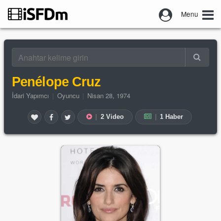
Menu
Penélope Cruz
İdari Yapımcı
|
Oyuncu
|
Nisan 28, 1974
|
2 Video
|
1 Haber