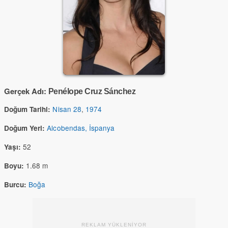
Gerçek Adı:
Penélope Cruz Sánchez
Nisan 28
,
1974
Doğum Tarihi:
Alcobendas, İspanya
Doğum Yeri:
52
Yaşı:
1.68 m
Boyu:
Boğa
Burcu:
REKLAM YÜKLENİYOR