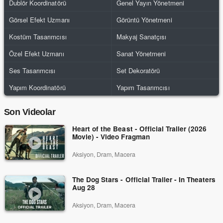
Dublör Koordinatörü
Genel Yayın Yönetmeni
Görsel Efekt Uzmanı
Görüntü Yönetmeni
Kostüm Tasarımcısı
Makyaj Sanatçısı
Özel Efekt Uzmanı
Sanat Yönetmeni
Ses Tasarımcısı
Set Dekoratörü
Yapım Koordinatörü
Yapım Tasarımcısı
Son Videolar
Heart of the Beast - Official Trailer (2026
Movie) - Video Fragman
Aksiyon, Dram, Macera
The Dog Stars - Official Trailer - In Theaters
Aug 28
Aksiyon, Dram, Macera