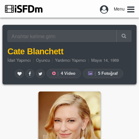
Menu
Cate Blanchett
İdari Yapımcı
|
Oyuncu
|
Yardımcı Yapımcı
|
Mayıs 14, 1969
|
4 Video
|
5 Fotoğraf