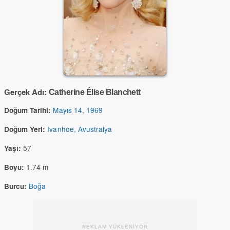
Gerçek Adı:
Catherine Élise Blanchett
Mayıs 14
,
1969
Doğum Tarihi:
Ivanhoe, Avustralya
Doğum Yeri:
57
Yaşı:
1.74 m
Boyu:
Boğa
Burcu:
REKLAM YÜKLENİYOR