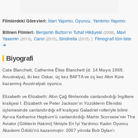
İdari Yapımcı
,
Oyuncu
,
Yardımcı Yapımcı
Filmlerdeki Görevleri:
Benjamin Button’ın Tuhaf Hikâyesi
,
Mavi
Bilinen Filmleri:
(2008)
Yasemin
,
Carol
,
Sindirella
|
Filmografi tüm liste
(2013)
(2015)
(2015)
➔
Biyografi
Cate Blanchett, Catherine Élise Blanchett (d. 14 Mayıs 1969;
Avustralya), iki kez Oskar, üç kez BAFTA ve üç kez Altın Küre
kazanmış Avustralyalı oyuncu.
Elizabeth ve Elizabeth: Altın Çağ filmlerinde canlandırdığı İngiltere
kraliçesi I. Elizabeth ve Peter Jackson'ın Yüzüklerin Efendisi
üçlemesinde canlandırdığı elf kraliçesi Galadriel rolleriyle bilinir.
Ayrıca Katharine Hepburn'ü canlandırdığı Martin Scorsese'nin The
Aviator (Göklerin Hakimi) filmiyle En İyi Yardımcı Kadın Oyuncu
Akademi Ödülü'nü kazanmıştır. 2007 yılında Bob Dylan'ı
canlandırdığı I'm Not There filmiyle 64. Venedik Film Festivali'nde