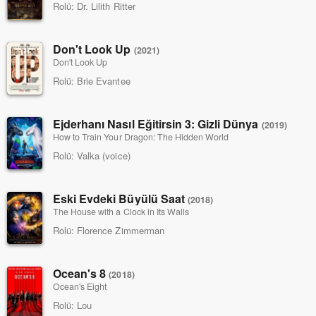
Rolü:
Dr. Lilith Ritter
Don't Look Up
(2021)
Don't Look Up
Rolü:
Brie Evantee
Ejderhanı Nasıl Eğitirsin 3: Gizli Dünya
(2019)
How to Train Your Dragon: The Hidden World
Rolü:
Valka (voice)
Eski Evdeki Büyülü Saat
(2018)
The House with a Clock in Its Walls
Rolü:
Florence Zimmerman
Ocean's 8
(2018)
Ocean's Eight
Rolü:
Lou