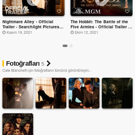
Nightmare Alley - Official
The Hobbit: The Battle of the
Trailer - Searchlight Pictures -
Five Armies - Official Trailer -
Video Fragman
Fragman
Kasım 19, 2021
Ekim 12, 2021
Fotoğrafları
5
Cate Blanchett için fotoğrafların tümünü görüntüleyin..