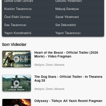
Görsel Efekt Uzmanı
Görüntü Yönetmeni
Kostüm Tasarımcısı
Makyaj Sanatçısı
Özel Efekt Uzmanı
Sanat Yönetmeni
Ses Tasarımcısı
Set Dekoratörü
Yapım Koordinatörü
Yapım Tasarımcısı
Son Videolar
Heart of the Beast - Official Trailer (2026
Movie) - Video Fragman
Aksiyon, Dram, Macera
The Dog Stars - Official Trailer - In Theaters
Aug 28
Aksiyon, Dram, Macera
Odyssey - Türkçe Alt Yazılı Resmi Fragman