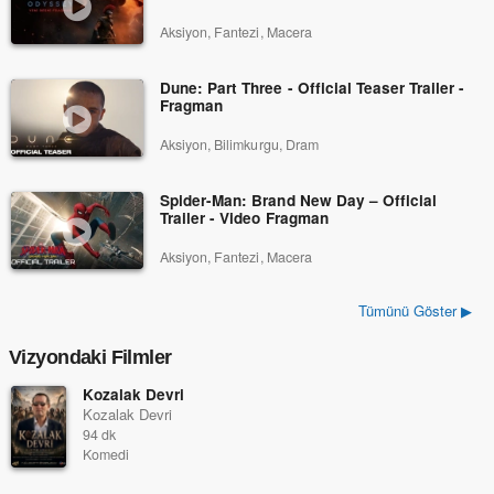
Aksiyon, Fantezi, Macera
Dune: Part Three - Official Teaser Trailer -
Fragman
Aksiyon, Bilimkurgu, Dram
Spider-Man: Brand New Day – Official
Trailer - Video Fragman
Aksiyon, Fantezi, Macera
Tümünü Göster ▶
Vizyondaki Filmler
Kozalak Devri
Kozalak Devri
94 dk
Komedi