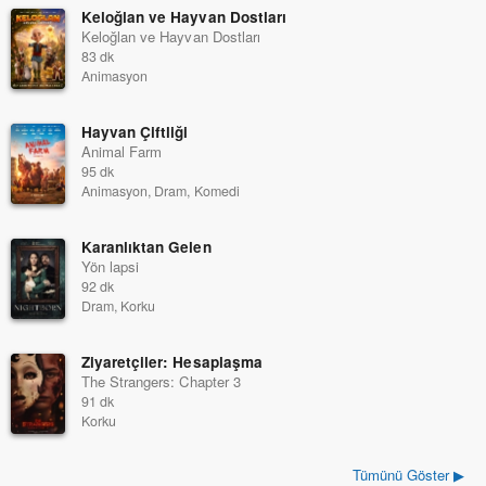
Keloğlan ve Hayvan Dostları
Keloğlan ve Hayvan Dostları
83 dk
Animasyon
Hayvan Çiftliği
Animal Farm
95 dk
Animasyon, Dram, Komedi
Karanlıktan Gelen
Yön lapsi
92 dk
Dram, Korku
Ziyaretçiler: Hesaplaşma
The Strangers: Chapter 3
91 dk
Korku
Tümünü Göster ▶