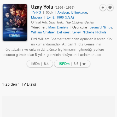
Uzay Yolu
(1966 - 1969)
TV-PG
|
50dk
|
Aksiyon
,
Bilimkurgu
,
Macera
|
Eyl 8, 1966 (USA)
Orjinal Adı:
Star Trek: The Original Series
Yönetmen:
Marc Daniels
|
Oyuncular:
Leonard Nimoy
,
William Shatner
,
DeForest Kelley
,
Nichelle Nichols
Dizi William Shatner tarafından oynanan Kaptan Kirk
ün kumandasındaki Atılgan Yıldız Gemisi nin
mürettabatını ve onların daha önce hiç kimsenin gitmediği yerlere
cesurca gitmek olan 5 yıllık görevinin hikâyelerini anlatmaktadır...
IMDb
|
8.4
iSFDm
|
8.5
|
1-25 den 1 TV Dizisi