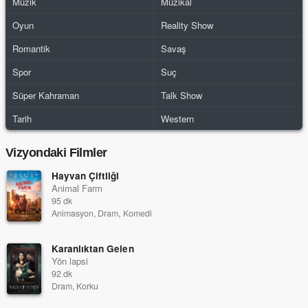
Müzik
Müzikal
Oyun
Reality Show
Romantik
Savaş
Spor
Suç
Süper Kahraman
Talk Show
Tarih
Western
Vizyondaki Filmler
Hayvan Çiftliği
Animal Farm
95 dk
Animasyon, Dram, Komedi
Karanlıktan Gelen
Yön lapsi
92 dk
Dram, Korku