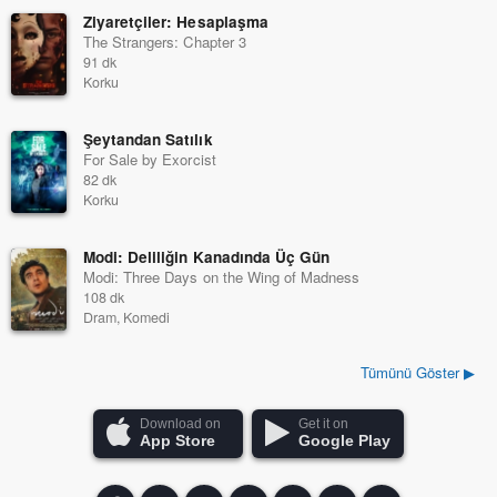
Ziyaretçiler: Hesaplaşma
The Strangers: Chapter 3
91 dk
Korku
Şeytandan Satılık
For Sale by Exorcist
82 dk
Korku
Modi: Deliliğin Kanadında Üç Gün
Modi: Three Days on the Wing of Madness
108 dk
Dram, Komedi
Tümünü Göster ▶
Download on
Get it on
App Store
Google Play