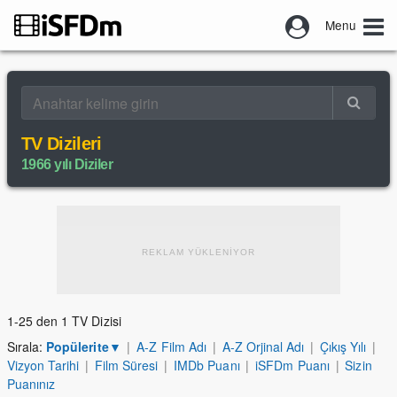
Menu
TV Dizileri
1966 yılı Diziler
REKLAM YÜKLENİYOR
1-25 den 1 TV Dizisi
Sırala:
Popülerite
▼
|
A-Z Film Adı
|
A-Z Orjinal Adı
|
Çıkış Yılı
|
Vizyon Tarihi
|
Film Süresi
|
IMDb Puanı
|
iSFDm Puanı
|
Sizin
Puanınız