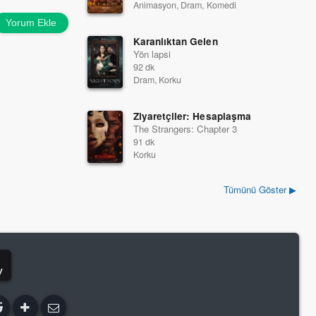
Animasyon, Dram, Komedi
Yorum Ekle
Karanlıktan Gelen
Yön lapsi
92 dk
Dram, Korku
Ziyaretçiler: Hesaplaşma
The Strangers: Chapter 3
91 dk
Korku
Tümünü Göster ▶
y