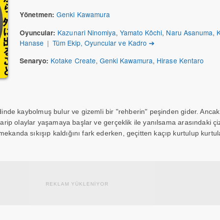
Genki Kawamura
Yönetmen:
Kazunari Ninomiya
,
Yamato Kôchi
,
Naru Asanuma
,
Oyuncular:
Hanase
|
Tüm Ekip, Oyuncular ve Kadro ➔
Kotake Create
,
Genki Kawamura
,
Hirase Kentaro
Senaryo:
idinde kaybolmuş bulur ve gizemli bir "rehberin" peşinden gider. Ancak
 garip olaylar yaşamaya başlar ve gerçeklik ile yanılsama arasındaki çi
mekanda sıkışıp kaldığını fark ederken, geçitten kaçıp kurtulup kurt
REKLAM YÜKLENİYOR