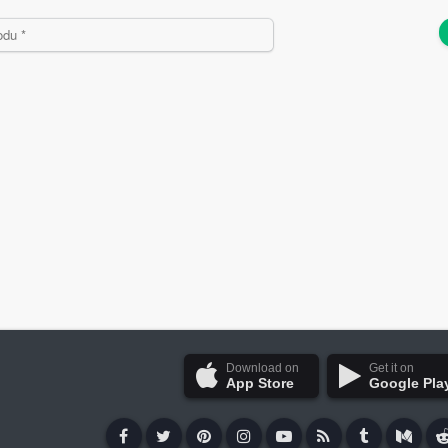
Download on
Get it on
App Store
Google Pla