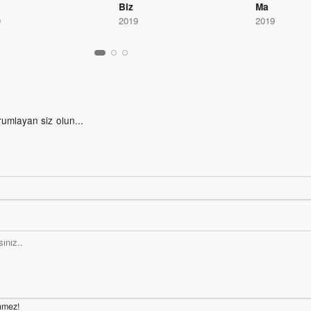
Biz
Ma
0
2019
2019
rumlayan siz olun...
nmez!