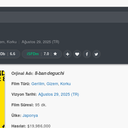
zem
,
Korku
|
Ağustos 29, 2025 (TR)
MDb
|
6.6
iSFDm
|
7.0
|
Orjinal Adı:
8-ban deguchi
Gerilim
,
Gizem
,
Korku
Film Türü:
Ağustos 29, 2025 (TR)
Vizyon Tarihi:
95 dk.
Film Süresi:
Japonya
Ülke:
$19,986,000
Hasılat: