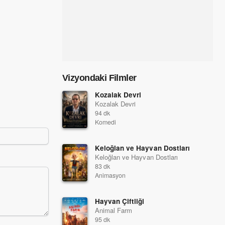
Arakçılar
Kapan
2018
2017
Vizyondaki Filmler
Kozalak Devri
Kozalak Devri
94 dk
Komedi
Keloğlan ve Hayvan Dostları
Keloğlan ve Hayvan Dostları
83 dk
Animasyon
Hayvan Çiftliği
Animal Farm
95 dk