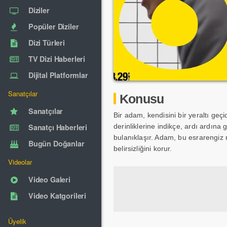
Diziler
Popüler Diziler
Dizi Türleri
TV Dizi Haberleri
Dijital Platformlar
Sanatçılar
Konusu
Sanatçılar
Bir adam, kendisini bir yeraltı geç
Sanatçı Haberleri
derinliklerine indikçe, ardı ardına
bulanıklaşır. Adam, bu esrarengiz 
Bugün Doğanlar
belirsizliğini korur.
Videolar
Video Galeri
Video Katgorileri
Üyelik