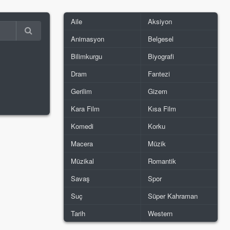
Aile
Aksiyon
Animasyon
Belgesel
Bilimkurgu
Biyografi
Dram
Fantezi
Gerilim
Gizem
Kara Film
Kısa Film
Komedi
Korku
Macera
Müzik
Müzikal
Romantik
Savaş
Spor
Suç
Süper Kahraman
Tarih
Western