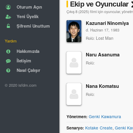
Ekip ve Oyuncular
Oturum Açın
Çıkış 8 (2025) filmi için oyuncular, yönet
Yeni Üyelik
Kazunari Ninomiya
Şifremi Unuttum
d. Haziran 17, 1983
Lost Man
Rolü:
Yardım
Hakkımızda
Naru Asanuma
İletişim
Rolü:
Nasıl Çalışır
© 2020 isfdm.com
Nana Komatsu
Rolü:
Genki Kawamura
Yönetmen:
Kotake Create
,
Genki K
Senaryo: