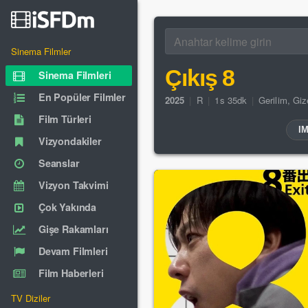
Sinema Filmler
Çıkış 8
Sinema Filmleri
En Popüler Filmler
2025
|
R
|
1s 35dk
|
Gerilim
,
Gi
Film Türleri
I
Vizyondakiler
Seanslar
Vizyon Takvimi
Çok Yakında
Gişe Rakamları
Devam Filmleri
Film Haberleri
TV Diziler