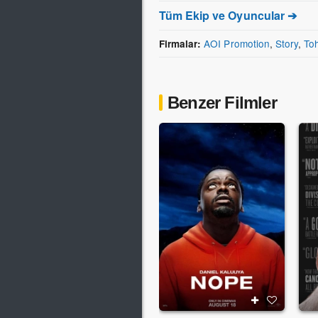
Tüm Ekip ve Oyuncular ➔
AOI Promotion
,
Story
,
To
Firmalar:
Benzer Filmler