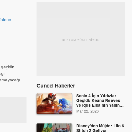
Kotone
REKLAM YÜKLENİYOR
 geçidin
zgi
ulamayacağı
Güncel Haberler
Sonic 4 İçin Yıldızlar
Geçidi: Keanu Reeves
ve Idris Elba’nın Yanına
Dev İsimler Katıldı!
Mar 22, 2026
Disney'den Müjde: Lilo &
Stitch 2 Geliyor