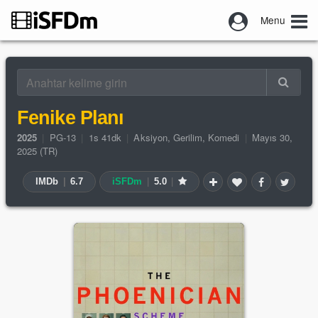
Menu
Fenike Planı
2025
|
PG-13
|
1s 41dk
|
Aksiyon
,
Gerilim
,
Komedi
|
Mayıs 30,
2025 (TR)
IMDb
|
6.7
iSFDm
|
5.0
|