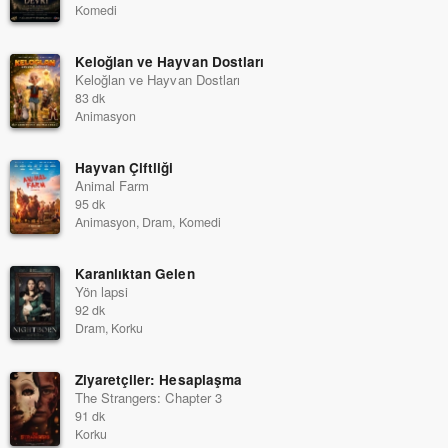
Komedi
Keloğlan ve Hayvan Dostları
Keloğlan ve Hayvan Dostları
83 dk
Animasyon
Hayvan Çiftliği
Animal Farm
95 dk
Animasyon, Dram, Komedi
Karanlıktan Gelen
Yön lapsi
92 dk
Dram, Korku
Ziyaretçiler: Hesaplaşma
The Strangers: Chapter 3
91 dk
Korku