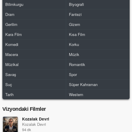
Bilimkurgu
Biyografi
Dram
Fantezi
Gerilim
Gizem
Kara Film
Kısa Film
Komedi
Korku
Macera
Müzik
Müzikal
Romantik
Savaş
Spor
Suç
Süper Kahraman
Tarih
Western
Vizyondaki Filmler
Kozalak Devri
Kozalak Devri
94 dk