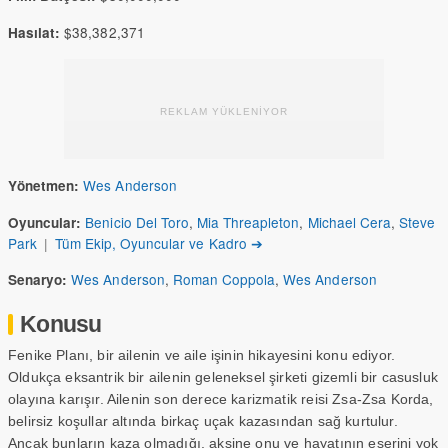
$38,382,371
Hasılat:
REKLAM YÜKLENİYOR
Wes Anderson
Yönetmen:
Benicio Del Toro
,
Mia Threapleton
,
Michael Cera
,
Steve
Oyuncular:
Park
|
Tüm Ekip, Oyuncular ve Kadro ➔
Wes Anderson
,
Roman Coppola
,
Wes Anderson
Senaryo:
Konusu
Fenike Planı, bir ailenin ve aile işinin hikayesini konu ediyor.
Oldukça eksantrik bir ailenin geleneksel şirketi gizemli bir casusluk
olayına karışır. Ailenin son derece karizmatik reisi Zsa-Zsa Korda,
belirsiz koşullar altında birkaç uçak kazasından sağ kurtulur.
Ancak bunların kaza olmadığı, aksine onu ve hayatının eserini yok