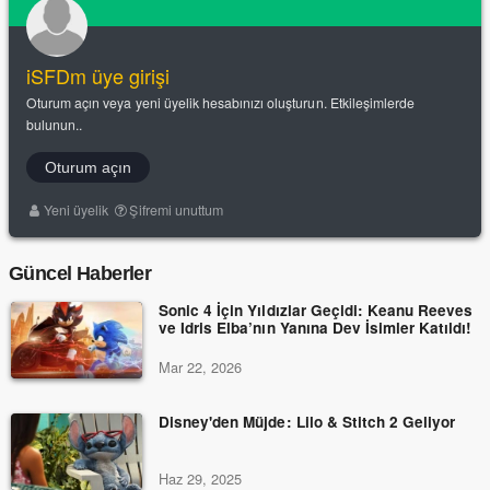
iSFDm üye girişi
Oturum açın veya yeni üyelik hesabınızı oluşturun. Etkileşimlerde
bulunun..
Oturum açın
Yeni üyelik
Şifremi unuttum
Güncel Haberler
Sonic 4 İçin Yıldızlar Geçidi: Keanu Reeves
ve Idris Elba’nın Yanına Dev İsimler Katıldı!
Mar 22, 2026
Disney'den Müjde: Lilo & Stitch 2 Geliyor
Haz 29, 2025