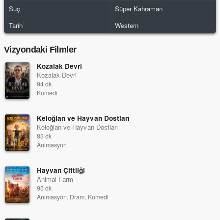
Suç
Süper Kahraman
Tarih
Western
Vizyondaki Filmler
Kozalak Devri
Kozalak Devri
94 dk
Komedi
Keloğlan ve Hayvan Dostları
Keloğlan ve Hayvan Dostları
83 dk
Animasyon
Hayvan Çiftliği
Animal Farm
95 dk
Animasyon, Dram, Komedi