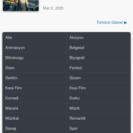
Mar 2, 2025
Tümünü Göster ▶
Aile
Aksiyon
Animasyon
Belgesel
Bilimkurgu
Biyografi
Dram
Fantezi
Gerilim
Gizem
Kara Film
Kısa Film
Komedi
Korku
Macera
Müzik
Müzikal
Romantik
Savaş
Spor