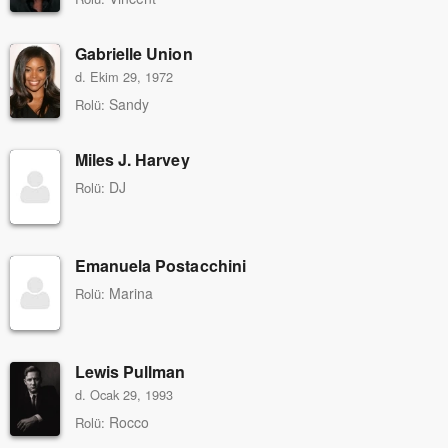
Gabrielle Union
d. Ekim 29, 1972
Sandy
Rolü:
Miles J. Harvey
DJ
Rolü:
Emanuela Postacchini
Marina
Rolü:
Lewis Pullman
d. Ocak 29, 1993
Rocco
Rolü: