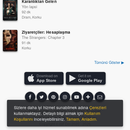
Karanlıktan Gelen
Yön lapsi
92 dk
Dram, Korku
Ziyaretçiler: Hesaplaşma
The Strangers: Chapter 3
91 dk
Korku
Tümünü Göster ▶
Download on
Get it on
App Store
Google Play
Sizlere daha iyi hizmet sunabilmek adına
Çerezleri
Hakkımızda
|
İletişim
|
Kullanım Koşulları
kullanmaktayız. Detaylı bilgi almak için
Kullanım
Gizlilik ve Güvenlik
|
Çerez Politikası
Koşullarını
inceleyebilirsiniz.
Tamam, Anladım.
Copyright ©
iSFDm
2020 - 2026