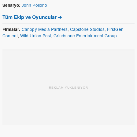
John Pollono
Senaryo:
Tüm Ekip ve Oyuncular ➔
Canopy Media Partners
,
Capstone Studios
,
FirstGen
Firmalar:
Content
,
Wild Union Post
,
Grindstone Entertainment Group
REKLAM YÜKLENİYOR