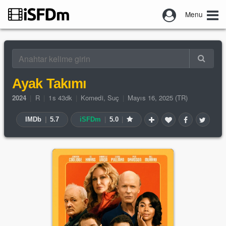
Menu
Ayak Takımı
2024
|
R
|
1s 43dk
|
Komedi
,
Suç
|
Mayıs 16, 2025 (TR)
IMDb
|
5.7
iSFDm
|
5.0
|