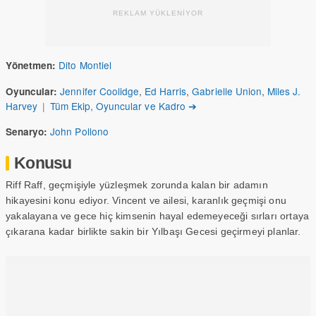
REKLAM YÜKLENİYOR
Dito Montiel
Yönetmen:
Jennifer Coolidge
,
Ed Harris
,
Gabrielle Union
,
Miles J.
Oyuncular:
Harvey
|
Tüm Ekip, Oyuncular ve Kadro ➔
John Pollono
Senaryo:
Konusu
Riff Raff, geçmişiyle yüzleşmek zorunda kalan bir adamın
hikayesini konu ediyor. Vincent ve ailesi, karanlık geçmişi onu
yakalayana ve gece hiç kimsenin hayal edemeyeceği sırları ortaya
çıkarana kadar birlikte sakin bir Yılbaşı Gecesi geçirmeyi planlar.