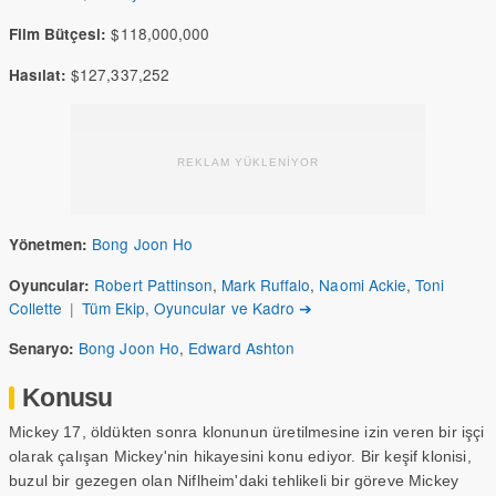
$118,000,000
Film Bütçesi:
$127,337,252
Hasılat:
REKLAM YÜKLENİYOR
Bong Joon Ho
Yönetmen:
Robert Pattinson
,
Mark Ruffalo
,
Naomi Ackie
,
Toni
Oyuncular:
Collette
|
Tüm Ekip, Oyuncular ve Kadro ➔
Bong Joon Ho
,
Edward Ashton
Senaryo:
Konusu
Mickey 17, öldükten sonra klonunun üretilmesine izin veren bir işçi
olarak çalışan Mickey'nin hikayesini konu ediyor. Bir keşif klonisi,
buzul bir gezegen olan Niflheim'daki tehlikeli bir göreve Mickey