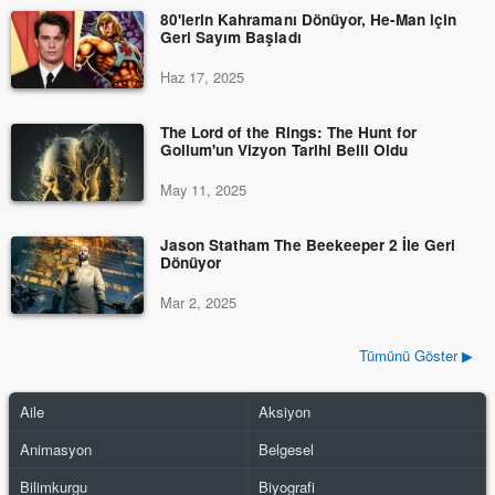
80'lerin Kahramanı Dönüyor, He-Man için
Geri Sayım Başladı
Haz 17, 2025
The Lord of the Rings: The Hunt for
Gollum'un Vizyon Tarihi Belli Oldu
May 11, 2025
Jason Statham The Beekeeper 2 İle Geri
Dönüyor
Mar 2, 2025
Tümünü Göster ▶
Aile
Aksiyon
Animasyon
Belgesel
Bilimkurgu
Biyografi