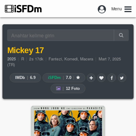
Menu
Mickey 17
2025
|
R
|
2s 17dk
|
Fantezi
,
Komedi
,
Macera
|
Mart 7, 2025
(TR)
IMDb
|
6.9
iSFDm
|
7.0
|
|
12 Foto