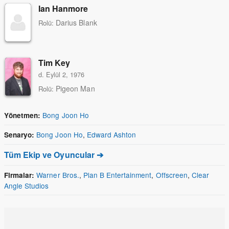
Ian Hanmore
Darius Blank
Rolü:
Tim Key
d. Eylül 2, 1976
Pigeon Man
Rolü:
Bong Joon Ho
Yönetmen:
Bong Joon Ho
,
Edward Ashton
Senaryo:
Tüm Ekip ve Oyuncular ➔
Warner Bros.
,
Plan B Entertainment
,
Offscreen
,
Clear
Firmalar:
Angle Studios