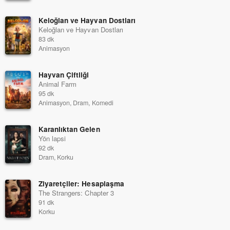
Keloğlan ve Hayvan Dostları
Keloğlan ve Hayvan Dostları
83 dk
Animasyon
Hayvan Çiftliği
Animal Farm
95 dk
Animasyon, Dram, Komedi
Karanlıktan Gelen
Yön lapsi
92 dk
Dram, Korku
Ziyaretçiler: Hesaplaşma
The Strangers: Chapter 3
91 dk
Korku