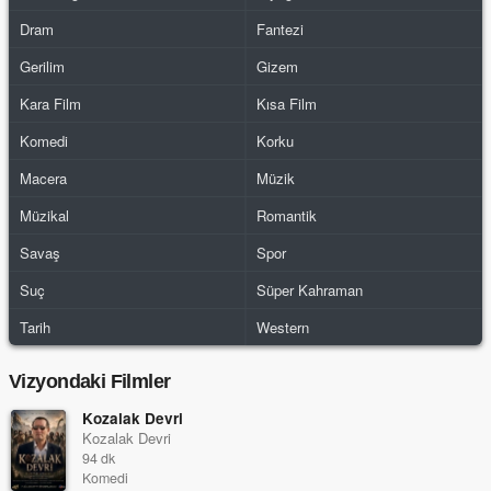
Dram
Fantezi
Gerilim
Gizem
Kara Film
Kısa Film
Komedi
Korku
Macera
Müzik
Müzikal
Romantik
Savaş
Spor
Suç
Süper Kahraman
Tarih
Western
Vizyondaki Filmler
Kozalak Devri
Kozalak Devri
94 dk
Komedi