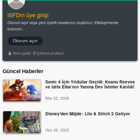
iSFDm üye girişi
Oturum açın veya yeni üyelik hesabınızı oluşturun. Etkileşimlerde
bulunun..
Oturum açın
Yeni üyelik
Şifremi unuttum
Güncel Haberler
Sonic 4 İçin Yıldızlar Geçidi: Keanu Reeves
ve Idris Elba’nın Yanına Dev İsimler Katıldı!
Mar 22, 2026
Disney'den Müjde: Lilo & Stitch 2 Geliyor
Haz 29, 2025