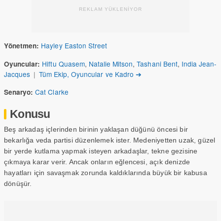
REKLAM YÜKLENİYOR
Hayley Easton Street
Yönetmen:
Hiftu Quasem
,
Natalie Mitson
,
Tashani Bent
,
India Jean-
Oyuncular:
Jacques
|
Tüm Ekip, Oyuncular ve Kadro ➔
Cat Clarke
Senaryo:
Konusu
Beş arkadaş içlerinden birinin yaklaşan düğünü öncesi bir
bekarlığa veda partisi düzenlemek ister. Medeniyetten uzak, güzel
bir yerde kutlama yapmak isteyen arkadaşlar, tekne gezisine
çıkmaya karar verir. Ancak onların eğlencesi, açık denizde
hayatları için savaşmak zorunda kaldıklarında büyük bir kabusa
dönüşür.