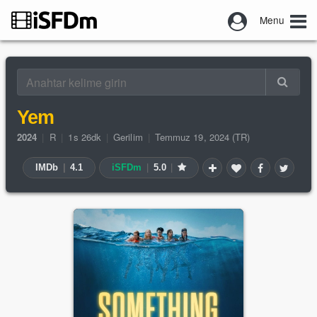
Menu
Yem
2024
|
R
|
1s 26dk
|
Gerilim
|
Temmuz 19, 2024 (TR)
IMDb
|
4.1
iSFDm
|
5.0
|