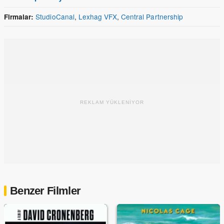
StudioCanal
,
Lexhag VFX
,
Central Partnership
Firmalar:
REKLAM YÜKLENİYOR
Benzer Filmler