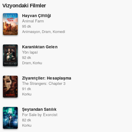
Vizyondaki Filmler
Hayvan Çiftliği
Animal Farm
95 dk
Animasyon, Dram, Komedi
Karanlıktan Gelen
Yön lapsi
92 dk
Dram, Korku
Ziyaretçiler: Hesaplaşma
The Strangers: Chapter 3
91 dk
Korku
Şeytandan Satılık
For Sale by Exorcist
82 dk
Korku