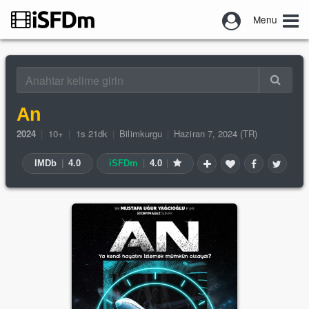
Menu
An
2024
|
10+
|
1s 21dk
|
Bilimkurgu
|
Haziran 7, 2024 (TR)
IMDb
|
4.0
iSFDm
|
4.0
|