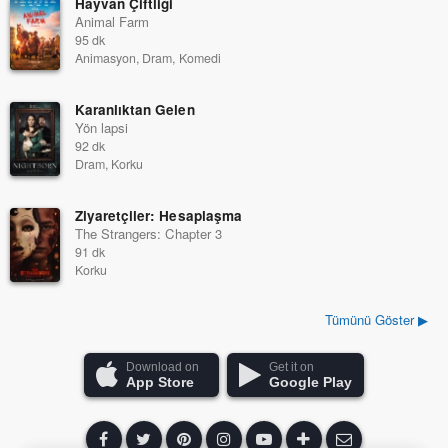
Hayvan Çiftliği
Animal Farm
95 dk
Animasyon, Dram, Komedi
Karanlıktan Gelen
Yön lapsi
92 dk
Dram, Korku
Ziyaretçiler: Hesaplaşma
The Strangers: Chapter 3
91 dk
Korku
Tümünü Göster ▶
Download on
Get it on
App Store
Google Play