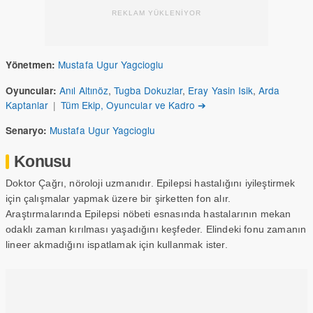
REKLAM YÜKLENİYOR
Mustafa Ugur Yagcioglu
Yönetmen:
Anıl Altınöz
,
Tugba Dokuzlar
,
Eray Yasin Isik
,
Arda
Oyuncular:
Kaptanlar
|
Tüm Ekip, Oyuncular ve Kadro ➔
Mustafa Ugur Yagcioglu
Senaryo:
Konusu
Doktor Çağrı, nöroloji uzmanıdır. Epilepsi hastalığını iyileştirmek
için çalışmalar yapmak üzere bir şirketten fon alır.
Araştırmalarında Epilepsi nöbeti esnasında hastalarının mekan
odaklı zaman kırılması yaşadığını keşfeder. Elindeki fonu zamanın
lineer akmadığını ispatlamak için kullanmak ister.