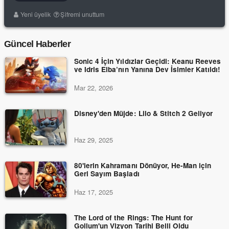
Yeni üyelik
Şifremi unuttum
Güncel Haberler
Sonic 4 İçin Yıldızlar Geçidi: Keanu Reeves
ve Idris Elba’nın Yanına Dev İsimler Katıldı!
Mar 22, 2026
Disney'den Müjde: Lilo & Stitch 2 Geliyor
Haz 29, 2025
80'lerin Kahramanı Dönüyor, He-Man için
Geri Sayım Başladı
Haz 17, 2025
The Lord of the Rings: The Hunt for
Gollum'un Vizyon Tarihi Belli Oldu