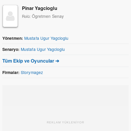
Pinar Yagcioglu
Ögretmen Senay
Rolü:
Mustafa Ugur Yagcioglu
Yönetmen:
Mustafa Ugur Yagcioglu
Senaryo:
Tüm Ekip ve Oyuncular ➔
Storymagez
Firmalar:
REKLAM YÜKLENİYOR