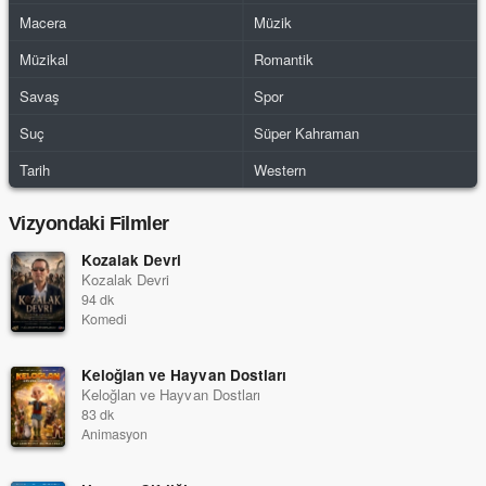
Macera
Müzik
Müzikal
Romantik
Savaş
Spor
Suç
Süper Kahraman
Tarih
Western
Vizyondaki Filmler
Kozalak Devri
Kozalak Devri
94 dk
Komedi
Keloğlan ve Hayvan Dostları
Keloğlan ve Hayvan Dostları
83 dk
Animasyon