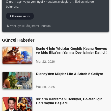
Oturum açın veya yeni üyelik hesabınızı oluşturun. Etkileşimlerde
bulunun..
Oturum açın
Yeni üyelik
Şifremi unuttum
Güncel Haberler
Sonic 4 İçin Yıldızlar Geçidi: Keanu Reeves
ve Idris Elba’nın Yanına Dev İsimler Katıldı!
Mar 22, 2026
Disney'den Müjde: Lilo & Stitch 2 Geliyor
Haz 29, 2025
80'lerin Kahramanı Dönüyor, He-Man için
Geri Sayım Başladı