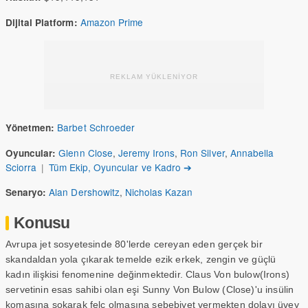
Amazon Prime
Dijital Platform:
REKLAM YÜKLENİYOR
Barbet Schroeder
Yönetmen:
Glenn Close
,
Jeremy Irons
,
Ron Silver
,
Annabella
Oyuncular:
Sciorra
|
Tüm Ekip, Oyuncular ve Kadro ➔
Alan Dershowitz
,
Nicholas Kazan
Senaryo:
Konusu
Avrupa jet sosyetesinde 80'lerde cereyan eden gerçek bir
skandaldan yola çıkarak temelde ezik erkek, zengin ve güçlü
kadın ilişkisi fenomenine değinmektedir. Claus Von bulow(Irons)
servetinin esas sahibi olan eşi Sunny Von Bulow (Close)'u insülin
komasına sokarak felç olmasına sebebiyet vermekten dolayı üvey