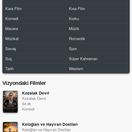
Kara Film
Kısa Film
Komedi
Korku
Macera
Müzik
Müzikal
Romantik
Savaş
Spor
Suç
Süper Kahraman
Tarih
Western
Vizyondaki Filmler
Kozalak Devri
Kozalak Devri
94 dk
Komedi
Keloğlan ve Hayvan Dostları
Keloğlan ve Hayvan Dostları