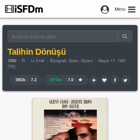
Menu
Talihin Dönüşü
1990
|
R
|
1s 51dk
|
Biyografi
,
Dram
,
Gizem
|
Mayıs 17, 1991
(TR)
IMDb
|
7.2
iSFDm
|
7.0
|