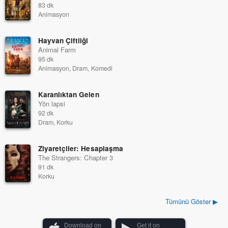
83 dk
Animasyon
Hayvan Çiftliği
Animal Farm
95 dk
Animasyon, Dram, Komedi
Karanlıktan Gelen
Yön lapsi
92 dk
Dram, Korku
Ziyaretçiler: Hesaplaşma
The Strangers: Chapter 3
91 dk
Korku
Tümünü Göster ▶
Download on
Get it on