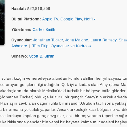
$22,818,256
Hasılat:
Apple TV
,
Google Play
,
Netflix
Dijital Platform:
Carter Smith
Yönetmen:
Jonathan Tucker
,
Jena Malone
,
Laura Ramsey
,
Sha
Oyuncular:
Ashmore
|
Tüm Ekip, Oyuncular ve Kadro ➔
Scott B. Smith
Senaryo:
k suları, kızgın ve neredeyse altından kumlu sahilleri her yıl sayısız tur
nce arayan gençlerin ilgi odağıdır. Çok iyi arkadaş olan Amy (Jena Mal
adaşlarını da alarak Meksika’daki turistik bir bölgeye tatile giderler.
(Jonathan Tucker) oldukça kültürlü bir gençtir. Stacy’nin erkek arkadaş
tan aşırı zevk alan özgür ruhlu bir insandır.Grubun tatili sona yaklaş
bir ormana yolculuk yaparlar. Ancak arkeolojik kazı bölgesine vardı
e korkuya kapılan genç gezginler, eski bir taş yapının tepesine sığın
e kaldıklarında gençler için vahşi bir hayatta kalma mücadelesi başlay