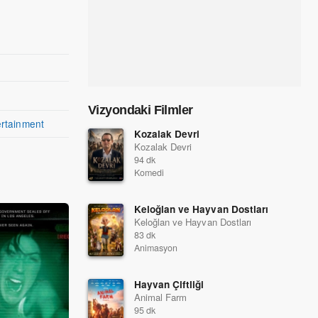
Vizyondaki Filmler
rtainment
Kozalak Devri
Kozalak Devri
94 dk
Komedi
Keloğlan ve Hayvan Dostları
Keloğlan ve Hayvan Dostları
83 dk
Animasyon
Hayvan Çiftliği
Animal Farm
95 dk