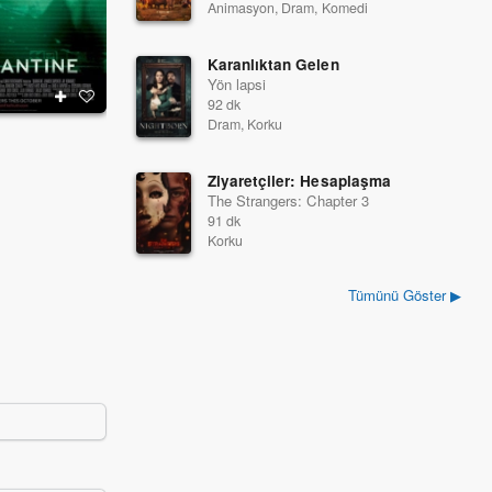
Animasyon, Dram, Komedi
Karanlıktan Gelen
Yön lapsi
92 dk
Dram, Korku
Testere V
Başka Bir Adam
2008
2008
Ziyaretçiler: Hesaplaşma
The Strangers: Chapter 3
91 dk
Korku
Tümünü Göster ▶