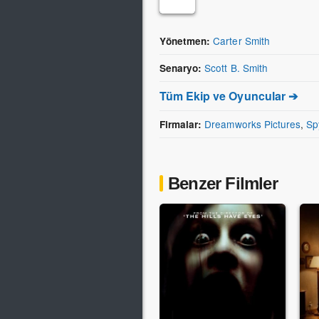
Carter Smith
Yönetmen:
Scott B. Smith
Senaryo:
Tüm Ekip ve Oyuncular ➔
Dreamworks Pictures
,
Sp
Firmalar:
Benzer Filmler