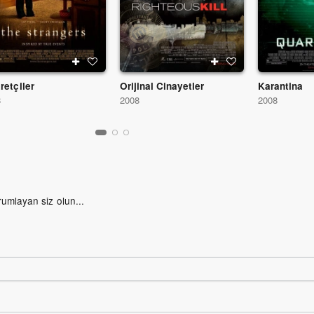
retçiler
Orijinal Cinayetler
Karantina
8
2008
2008
rumlayan siz olun...