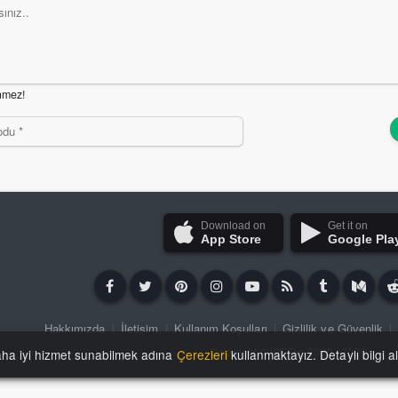
nmez!
Download on
Get it on
App Store
Google Pla
Hakkımızda
|
İletişim
|
Kullanım Koşulları
|
Gizlilik ve Güvenlik
|
Copyright ©
iSFDm
2020 - 2026
aha iyi hizmet sunabilmek adına
Çerezleri
kullanmaktayız. Detaylı bilgi a