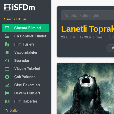
Sinema Filmler
Lanetli Toprak
Sinema Filmleri
En Popüler Filmler
2008
|
R
|
1s 30dk
|
Gerilim
,
Kor
Film Türleri
I
Vizyondakiler
Seanslar
Vizyon Takvimi
Çok Yakında
Gişe Rakamları
Devam Filmleri
Film Haberleri
TV Diziler