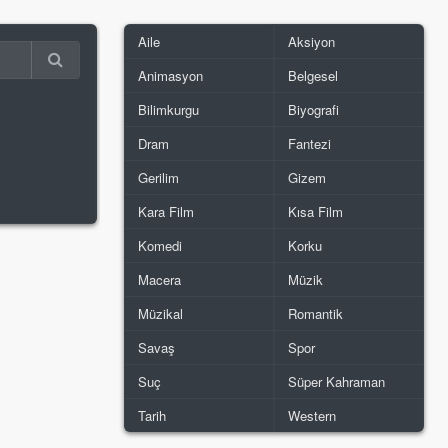
Aile
Aksiyon
Animasyon
Belgesel
Bilimkurgu
Biyografi
Dram
Fantezi
Gerilim
Gizem
Kara Film
Kısa Film
Komedi
Korku
Macera
Müzik
Müzikal
Romantik
Savaş
Spor
Suç
Süper Kahraman
Tarih
Western