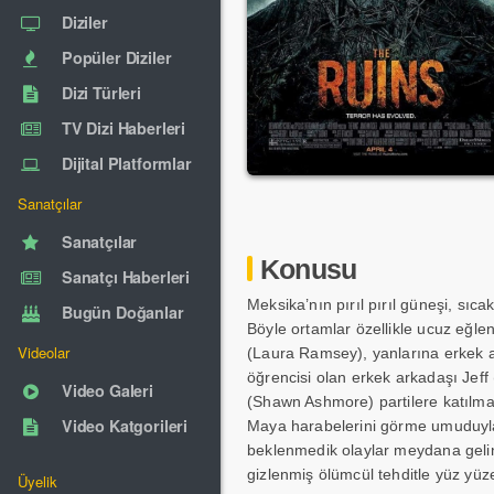
Diziler
Popüler Diziler
Dizi Türleri
TV Dizi Haberleri
Dijital Platformlar
Sanatçılar
Sanatçılar
Konusu
Sanatçı Haberleri
Meksika’nın pırıl pırıl güneşi, sıca
Bugün Doğanlar
Böyle ortamlar özellikle ucuz eğle
Videolar
(Laura Ramsey), yanlarına erkek ark
öğrencisi olan erkek arkadaşı Jeff 
Video Galeri
(Shawn Ashmore) partilere katılmak
Video Katgorileri
Maya harabelerini görme umuduyla 
beklenmedik olaylar meydana gelinc
gizlenmiş ölümcül tehditle yüz yüz
Üyelik