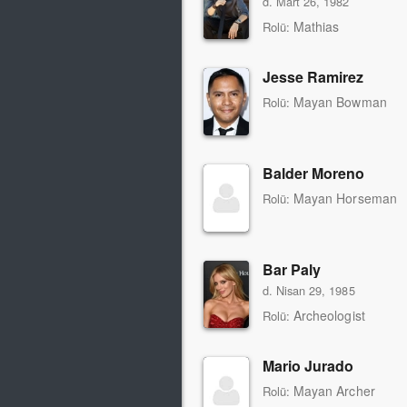
d. Mart 26, 1982
Mathias
Rolü:
Jesse Ramirez
Mayan Bowman
Rolü:
Balder Moreno
Mayan Horseman
Rolü:
Bar Paly
d. Nisan 29, 1985
Archeologist
Rolü:
Mario Jurado
Mayan Archer
Rolü: