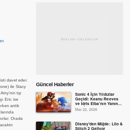
wn
REKLAM YÜKLENİYOR
isti davet eder.
Güncel Haberler
one) ile Stacy
 Amy’nin tıp
Sonic 4 İçin Yıldızlar
Geçidi: Keanu Reeves
ı Eric ise
ve Idris Elba’nın Yanına
ırken antik
Dev İsimler Katıldı!
Mar 22, 2026
klarında
ırlar. Orada
Disney'den Müjde: Lilo &
acaktır.
Stitch 2 Geliyor