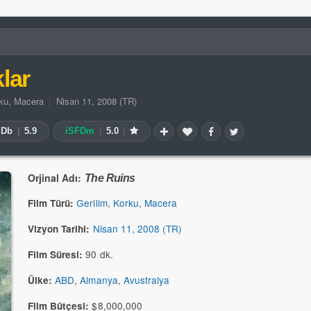
lar
ku
,
Macera
|
Nisan 11, 2008 (TR)
MDb
|
5.9
iSFDm
|
5.0
|
Orjinal Adı:
The Ruins
Gerilim
,
Korku
,
Macera
Film Türü:
Nisan 11, 2008 (TR)
Vizyon Tarihi:
90 dk.
Film Süresi:
ABD
,
Almanya
,
Avustralya
Ülke:
$8,000,000
Film Bütçesi: