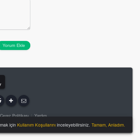
Yorum Ekle
y
Çerez Politikası
|
Yardım
lmak için
Kullanım Koşullarını
inceleyebilirsiniz.
Tamam, Anladım.