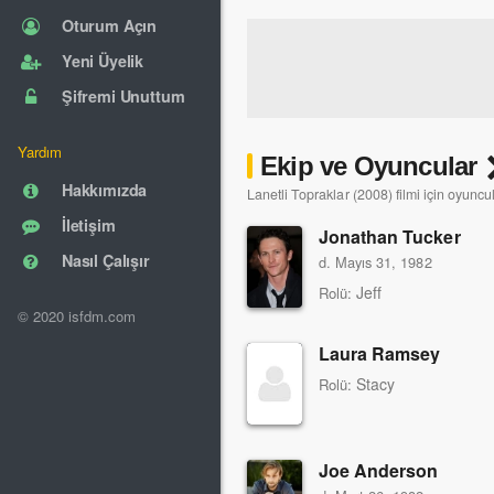
Oturum Açın
Yeni Üyelik
Şifremi Unuttum
Yardım
Ekip ve Oyuncular
Hakkımızda
Lanetli Topraklar (2008) filmi için oyuncu
İletişim
Jonathan Tucker
Nasıl Çalışır
d. Mayıs 31, 1982
Jeff
Rolü:
© 2020 isfdm.com
Laura Ramsey
Stacy
Rolü:
Joe Anderson