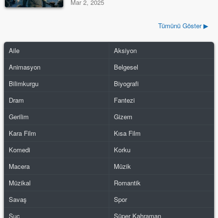
Mar 2, 2025
Tümünü Göster ▶
Aile
Aksiyon
Animasyon
Belgesel
Bilimkurgu
Biyografi
Dram
Fantezi
Gerilim
Gizem
Kara Film
Kısa Film
Komedi
Korku
Macera
Müzik
Müzikal
Romantik
Savaş
Spor
Suç
Süper Kahraman