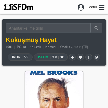
Menu
Kokuşmuş Hayat
1991
|
PG-13
|
1s 32dk
|
Komedi
|
Ocak 17, 1992 (TR)
IMDb
|
5.9
iSFDm
|
5.0
|