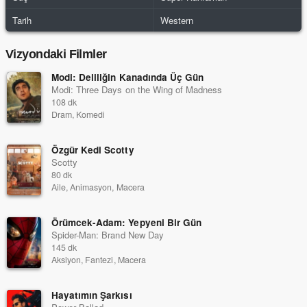
Tarih
Western
Vizyondaki Filmler
Modi: Deliliğin Kanadında Üç Gün
Modi: Three Days on the Wing of Madness
108 dk
Dram, Komedi
Özgür Kedi Scotty
Scotty
80 dk
Aile, Animasyon, Macera
Örümcek-Adam: Yepyeni Bir Gün
Spider-Man: Brand New Day
145 dk
Aksiyon, Fantezi, Macera
Hayatımın Şarkısı