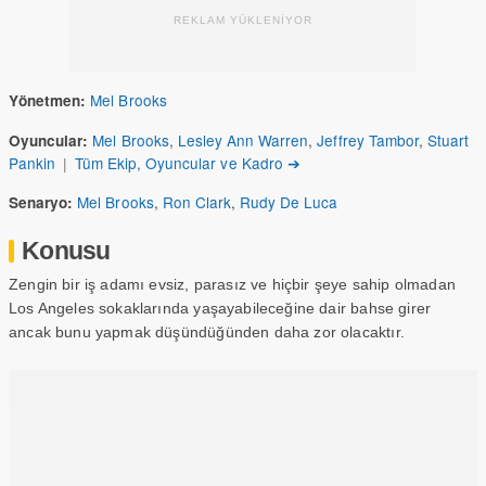
REKLAM YÜKLENİYOR
Mel Brooks
Yönetmen:
Mel Brooks
,
Lesley Ann Warren
,
Jeffrey Tambor
,
Stuart
Oyuncular:
Pankin
|
Tüm Ekip, Oyuncular ve Kadro ➔
Mel Brooks
,
Ron Clark
,
Rudy De Luca
Senaryo:
Konusu
Zengin bir iş adamı evsiz, parasız ve hiçbir şeye sahip olmadan
Los Angeles sokaklarında yaşayabileceğine dair bahse girer
ancak bunu yapmak düşündüğünden daha zor olacaktır.