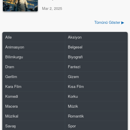
Mar 2, 2025
Tümünü Göster ▶
Aile
Aksiyon
Animasyon
Belgesel
Bilimkurgu
Biyografi
Dram
Fantezi
Gerilim
Gizem
Kara Film
Kısa Film
Komedi
Korku
Macera
Müzik
Müzikal
Romantik
Savaş
Spor