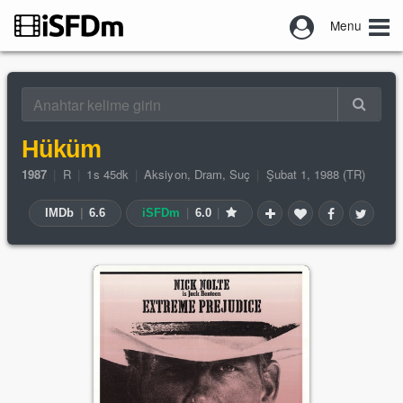
Menu
Hüküm
1987
|
R
|
1s 45dk
|
Aksiyon
,
Dram
,
Suç
|
Şubat 1, 1988 (TR)
IMDb
|
6.6
iSFDm
|
6.0
|