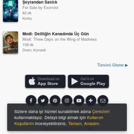
Şeytandan Satılık
For Sale by Exorcist
82 dk
Korku
Modi: Deliliğin Kanadında Üç Gün
Modi: Three Days on the Wing of Madness
108 dk
Dram, Komedi
Tümünü Göster ▶
Download on
Get it on
App Store
Google Play
Sizlere daha iyi hizmet sunabilmek adına
Çerezleri
Hakkımızda
|
İletişim
|
Kullanım Koşulları
kullanmaktayız. Detaylı bilgi almak için
Kullanım
Gizlilik ve Güvenlik
|
Çerez Politikası
Koşullarını
inceleyebilirsiniz.
Tamam, Anladım.
Copyright ©
iSFDm
2020 - 2026