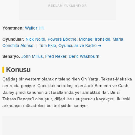
REKLAM YÜKLENİYOR
Walter Hill
Yönetmen:
Nick Nolte
,
Powers Boothe
,
Michael Ironside
,
Maria
Oyuncular:
Conchita Alonso
|
Tüm Ekip, Oyuncular ve Kadro ➔
John Milius
,
Fred Rexer
,
Deric Washburn
Senaryo:
Konusu
Çağdaş bir western olarak nitelendirilen Ön Yargı, Teksas-Meksika
sınırında geçiyor. Çocukluk arkadaşı olan Jack Benteen ve Cash
Bailey şimdi kanunun zıt taraflarında yer almaktadırlar. Birisi
Teksas Ranger’i olmuştur, diğeri ise uyuşturucu kaçakçısı. İki eski
arkadaşın mücadelesi bol bol şiddet içeriyor.