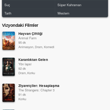
Suç
Süper Kahraman
Tarih
Western
Vizyondaki Filmler
Hayvan Çiftliği
Animal Farm
95 dk
Animasyon, Dram, Komedi
Karanlıktan Gelen
Yön lapsi
92 dk
Dram, Korku
Ziyaretçiler: Hesaplaşma
The Strangers: Chapter 3
91 dk
Korku