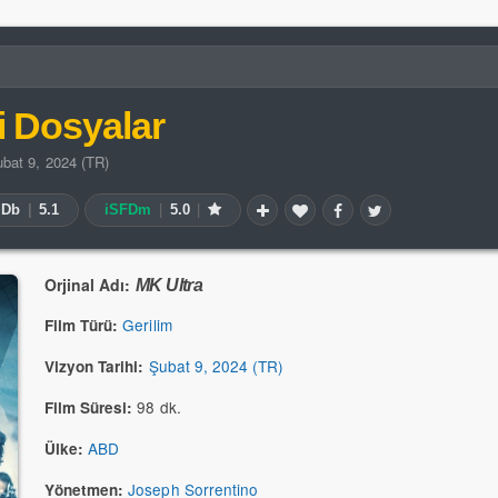
i Dosyalar
bat 9, 2024 (TR)
MDb
|
5.1
iSFDm
|
5.0
|
Orjinal Adı:
MK Ultra
Gerilim
Film Türü:
Şubat 9, 2024 (TR)
Vizyon Tarihi:
98 dk.
Film Süresi:
ABD
Ülke:
Joseph Sorrentino
Yönetmen: