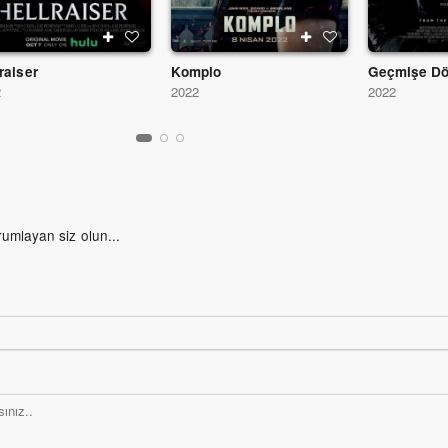
raiser
Komplo
Geçmişe D
2
2022
2022
rumlayan siz olun...