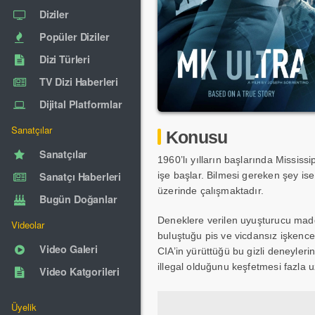
Diziler
Popüler Diziler
Dizi Türleri
TV Dizi Haberleri
Dijital Platformlar
Sanatçılar
Konusu
Sanatçılar
1960’lı yılların başlarında Mississi
Sanatçı Haberleri
işe başlar. Bilmesi gereken şey ise
üzerinde çalışmaktadır.
Bugün Doğanlar
Deneklere verilen uyuşturucu madd
Videolar
buluştuğu pis ve vicdansız işkence
Video Galeri
CIA’in yürüttüğü bu gizli deneyle
illegal olduğunu keşfetmesi fazla 
Video Katgorileri
Üyelik