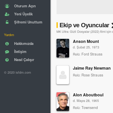
Oturum Açın
Yeni Üyelik
Şifremi Unuttum
Ekip ve Oyuncular
MK Ultra: Gizli Dosyalar (2022) filmi için
Yardım
Anson Mount
Hakkımızda
d. Şubat 25, 1973
İletişim
Ford Strauss
Rolü:
Nasıl Çalışır
Jaime Ray Newman
© 2020 isfdm.com
Rose Strauss
Rolü:
Alon Aboutboul
d. Mayıs 28, 1965
Townsend
Rolü: