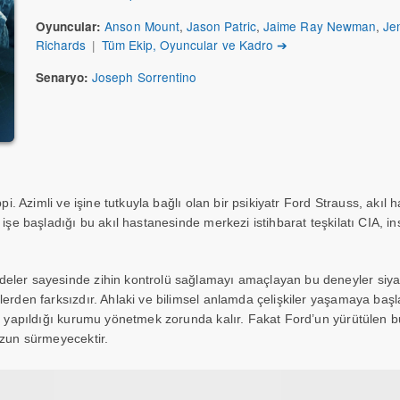
Anson Mount
,
Jason Patric
,
Jaime Ray Newman
,
Je
Oyuncular:
Richards
|
Tüm Ekip, Oyuncular ve Kadro ➔
Joseph Sorrentino
Senaryo:
ppi. Azimli ve işine tutkuyla bağlı olan bir psikiyatr Ford Strauss, akıl
 işe başladığı bu akıl hastanesinde merkezi istihbarat teşkilatı CIA, i
eler sayesinde zihin kontrolü sağlamayı amaçlayan bu deneyler siyas
lerden farksızdır. Ahlaki ve bilimsel anlamda çelişkiler yaşamaya baş
rin yapıldığı kurumu yönetmek zorunda kalır. Fakat Ford’un yürütülen
uzun sürmeyecektir.