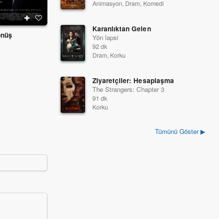
Animasyon, Dram, Komedi
Karanlıktan Gelen
önüş
Cennet Otoyolu
Öğle Güneşinde Yıld
Yön lapsi
2022
2022
92 dk
Dram, Korku
Ziyaretçiler: Hesaplaşma
The Strangers: Chapter 3
91 dk
Korku
Tümünü Göster ▶