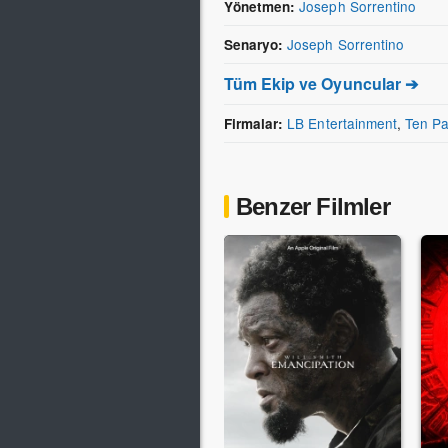
Joseph Sorrentino
Yönetmen:
Joseph Sorrentino
Senaryo:
Tüm Ekip ve Oyuncular ➔
LB Entertainment
,
Ten Pa
Firmalar:
Benzer Filmler