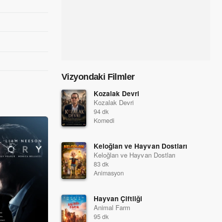
Vizyondaki Filmler
Kozalak Devri
Kozalak Devri
94 dk
Komedi
Keloğlan ve Hayvan Dostları
Keloğlan ve Hayvan Dostları
83 dk
Animasyon
Hayvan Çiftliği
Animal Farm
95 dk