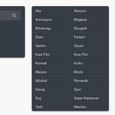
Aile
Aksiyon
Animasyon
Belgesel
Bilimkurgu
Biyografi
Dram
Fantezi
Gerilim
Gizem
Kara Film
Kısa Film
Komedi
Korku
Macera
Müzik
Müzikal
Romantik
Savaş
Spor
Suç
Süper Kahraman
Tarih
Western