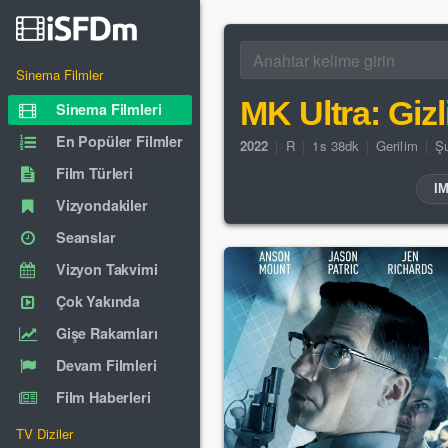
Sinema Filmler
MK Ultra: Gizl
Sinema Filmleri
En Popüler Filmler
2022
|
R
|
1s 38dk
|
Gerilim
|
Şu
Film Türleri
I
Vizyondakiler
Seanslar
Vizyon Takvimi
Çok Yakında
Gişe Rakamları
Devam Filmleri
Film Haberleri
TV Diziler