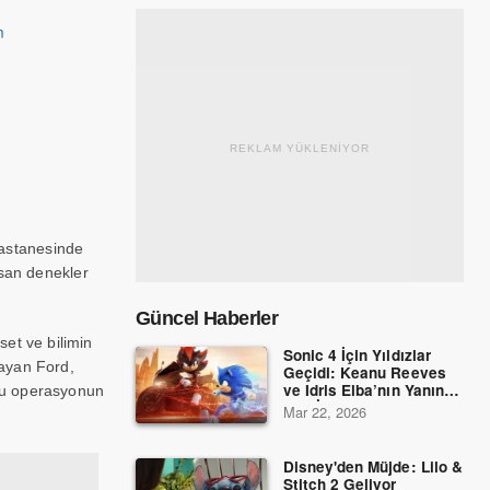
n
REKLAM YÜKLENİYOR
 hastanesinde
nsan denekler
Güncel Haberler
et ve bilimin
Sonic 4 İçin Yıldızlar
layan Ford,
Geçidi: Keanu Reeves
ve Idris Elba’nın Yanına
 bu operasyonun
Dev İsimler Katıldı!
Mar 22, 2026
Disney'den Müjde: Lilo &
Stitch 2 Geliyor