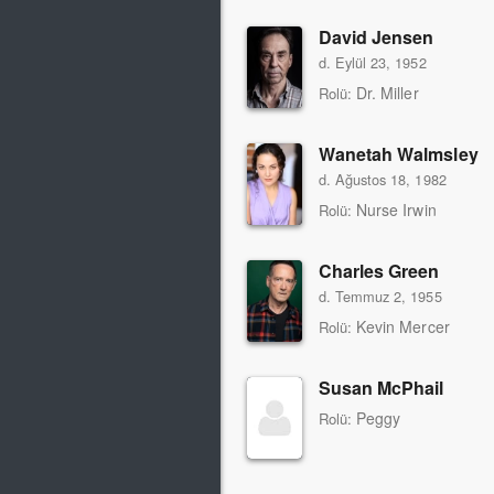
David Jensen
d. Eylül 23, 1952
Dr. Miller
Rolü:
Wanetah Walmsley
d. Ağustos 18, 1982
Nurse Irwin
Rolü:
Charles Green
d. Temmuz 2, 1955
Kevin Mercer
Rolü:
Susan McPhail
Peggy
Rolü: