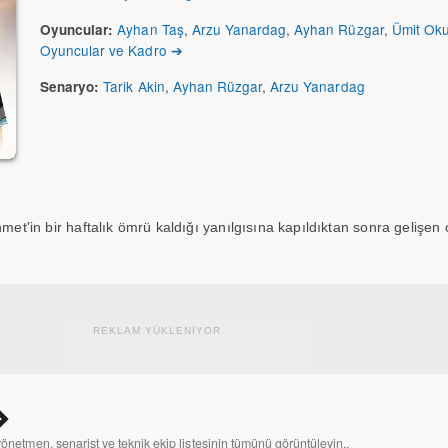
Ayhan Taş
,
Arzu Yanardag
,
Ayhan Rüzgar
,
Ümit Oku
Oyuncular:
Oyuncular ve Kadro ➔
Tarik Akin
,
Ayhan Rüzgar
,
Arzu Yanardag
Senaryo:
hmet'in bir haftalık ömrü kaldığı yanılgısına kapıldıktan sonra gelişen 
REKLAM YÜKLENİYOR
yönetmen, senarist ve teknik ekip listesinin tümünü görüntüleyin..