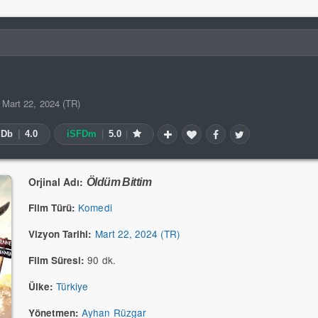
Mart 22, 2024 (TR)
MDb
|
4.0
iSFDm
|
5.0
|
Orjinal Adı:
Öldüm Bittim
Komedi
Film Türü:
Mart 22, 2024 (TR)
Vizyon Tarihi:
90 dk.
Film Süresi:
Türkiye
Ülke:
Ayhan Rüzgar
Yönetmen: