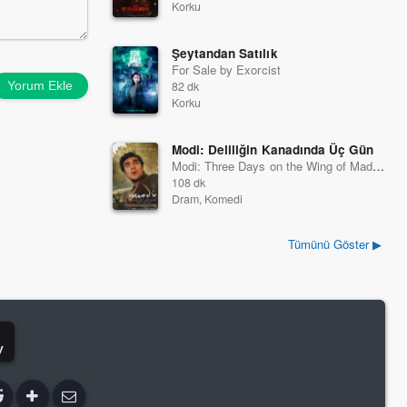
Korku
Şeytandan Satılık
For Sale by Exorcist
Yorum Ekle
82 dk
Korku
Modi: Deliliğin Kanadında Üç Gün
Modi: Three Days on the Wing of Madness
108 dk
Dram, Komedi
Tümünü Göster ▶
y