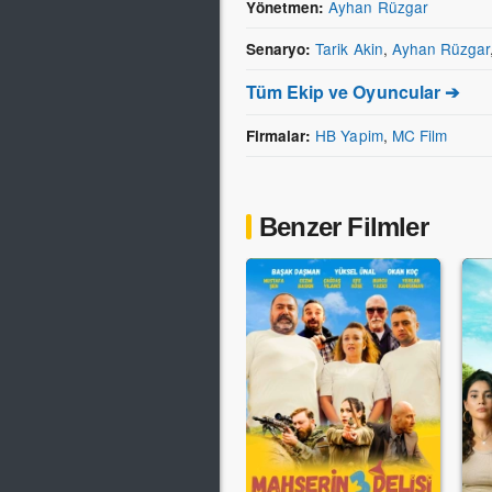
Ayhan Rüzgar
Yönetmen:
Tarik Akin
,
Ayhan Rüzgar
Senaryo:
Tüm Ekip ve Oyuncular ➔
HB Yapim
,
MC Film
Firmalar:
Benzer Filmler