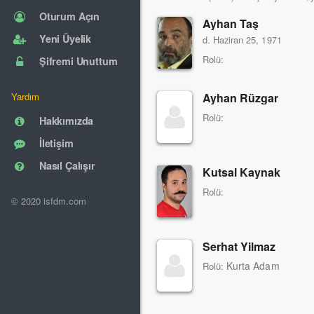
Oturum Açın
Ayhan Taş
Yeni Üyelik
d. Haziran 25, 1971
Rolü:
Şifremi Unuttum
Ayhan Rüzgar
Yardım
Rolü:
Hakkımızda
İletişim
Nasıl Çalışır
Kutsal Kaynak
Rolü:
© 2020 isfdm.com
Serhat Yilmaz
Kurta Adam
Rolü: