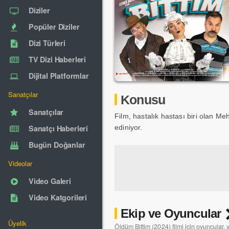
Diziler
Popüler Diziler
Dizi Türleri
TV Dizi Haberleri
Dijital Platformlar
Sanatçılar
Konusu
Sanatçılar
Film, hastalık hastası biri olan Me
Sanatçı Haberleri
ediniyor.
Bugün Doğanlar
Videolar
Video Galeri
Video Katgorileri
Ekip ve Oyuncular
Üyelik
Öldüm Bittim (2024) filmi için oyuncular, 