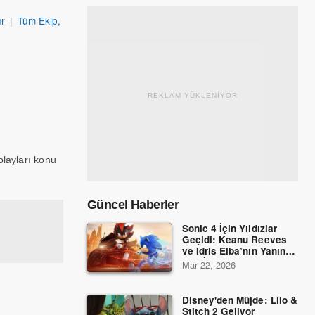
r
|
Tüm Ekip,
REKLAM YÜKLENİYOR
olayları konu
Güncel Haberler
Sonic 4 İçin Yıldızlar
Geçidi: Keanu Reeves
ve Idris Elba’nın Yanına
Dev İsimler Katıldı!
Mar 22, 2026
Disney'den Müjde: Lilo &
Stitch 2 Geliyor