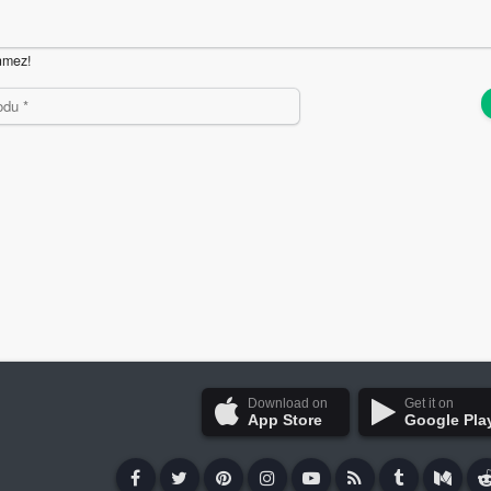
nmez!
Download on
Get it on
App Store
Google Pla