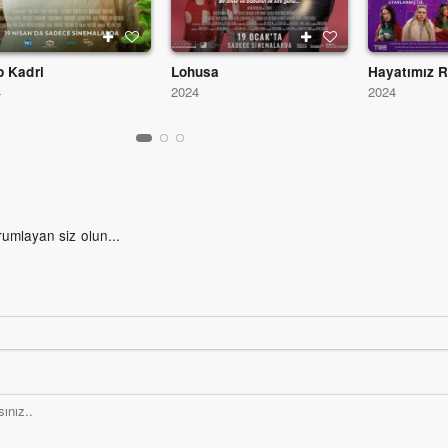
p Kadri
Lohusa
Hayatımız 
4
2024
2024
rumlayan siz olun...