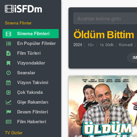
Sinema Filmler
Öldüm Bittim
Sinema Filmleri
En Popüler Filmler
2024
|
10+
|
1s 30dk
|
Komedi
|
Film Türleri
I
Vizyondakiler
Seanslar
Vizyon Takvimi
Çok Yakında
Gişe Rakamları
Devam Filmleri
Film Haberleri
TV Diziler