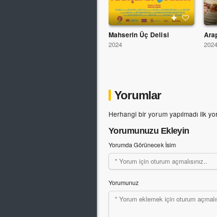
Mahserin Üç Delisi
Ara
2024
202
Yorumlar
Herhangi bir yorum yapılmadı ilk yo
Yorumunuzu Ekleyin
Yorumda Görünecek İsim
Yorumunuz