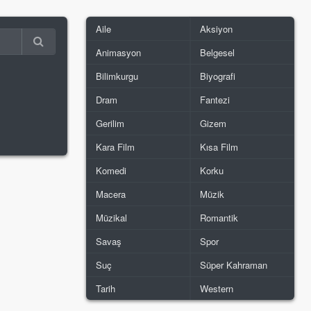
Aile
Aksiyon
Animasyon
Belgesel
Bilimkurgu
Biyografi
Dram
Fantezi
Gerilim
Gizem
Kara Film
Kısa Film
Komedi
Korku
Macera
Müzik
Müzikal
Romantik
Savaş
Spor
Suç
Süper Kahraman
Tarih
Western