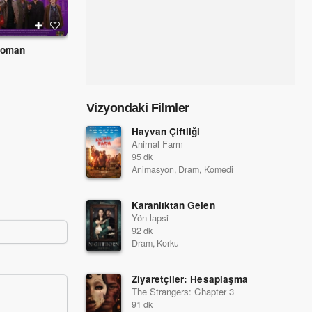
Roman
Ayrılık A.Ş.
2024
2024
Vizyondaki Filmler
Hayvan Çiftliği
Animal Farm
95 dk
Animasyon, Dram, Komedi
Karanlıktan Gelen
Yön lapsi
92 dk
Dram, Korku
Ziyaretçiler: Hesaplaşma
The Strangers: Chapter 3
91 dk