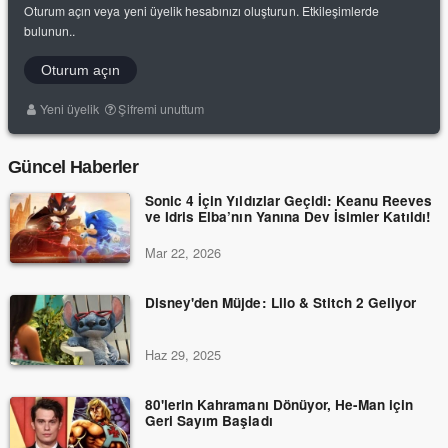
Oturum açın veya yeni üyelik hesabınızı oluşturun. Etkileşimlerde
bulunun..
Oturum açın
Yeni üyelik
Şifremi unuttum
Güncel Haberler
Sonic 4 İçin Yıldızlar Geçidi: Keanu Reeves
ve Idris Elba’nın Yanına Dev İsimler Katıldı!
Mar 22, 2026
Disney'den Müjde: Lilo & Stitch 2 Geliyor
Haz 29, 2025
80'lerin Kahramanı Dönüyor, He-Man için
Geri Sayım Başladı