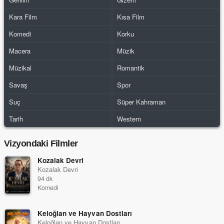
Kara Film
Kısa Film
Komedi
Korku
Macera
Müzik
Müzikal
Romantik
Savaş
Spor
Suç
Süper Kahraman
Tarih
Western
Vizyondaki Filmler
Kozalak Devri
Kozalak Devri
94 dk
Komedi
Keloğlan ve Hayvan Dostları
Keloğlan ve Hayvan Dostları