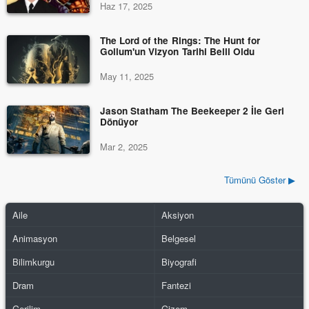
Haz 17, 2025
The Lord of the Rings: The Hunt for
Gollum'un Vizyon Tarihi Belli Oldu
May 11, 2025
Jason Statham The Beekeeper 2 İle Geri
Dönüyor
Mar 2, 2025
Tümünü Göster ▶
Aile
Aksiyon
Animasyon
Belgesel
Bilimkurgu
Biyografi
Dram
Fantezi
Gerilim
Gizem