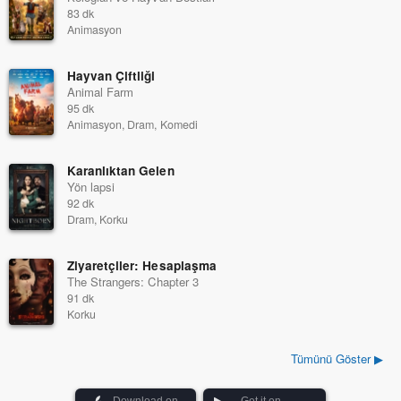
83 dk
Animasyon
Hayvan Çiftliği
Animal Farm
95 dk
Animasyon, Dram, Komedi
Karanlıktan Gelen
Yön lapsi
92 dk
Dram, Korku
Ziyaretçiler: Hesaplaşma
The Strangers: Chapter 3
91 dk
Korku
Tümünü Göster ▶
Download on
Get it on