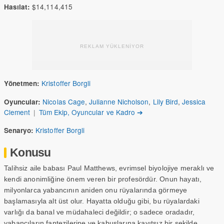
$14,114,415
Hasılat:
REKLAM YÜKLENİYOR
Kristoffer Borgli
Yönetmen:
Nicolas Cage
,
Julianne Nicholson
,
Lily Bird
,
Jessica
Oyuncular:
Clement
|
Tüm Ekip, Oyuncular ve Kadro ➔
Kristoffer Borgli
Senaryo:
Konusu
Talihsiz aile babası Paul Matthews, evrimsel biyolojiye meraklı ve
kendi anonimliğine önem veren bir profesördür. Onun hayatı,
milyonlarca yabancının aniden onu rüyalarında görmeye
başlamasıyla alt üst olur. Hayatta olduğu gibi, bu rüyalardaki
varlığı da banal ve müdahaleci değildir; o sadece oradadır,
yabancıların fantezilerine ve kabuslarına kayıtsız bir şekilde