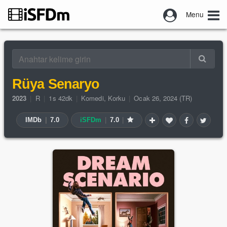
Menu
Rüya Senaryo
2023
|
R
|
1s 42dk
|
Komedi
,
Korku
|
Ocak 26, 2024 (TR)
IMDb
|
7.0
iSFDm
|
7.0
|