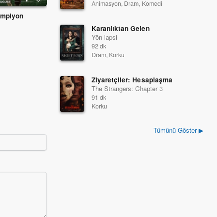
Animasyon, Dram, Komedi
ampiyon
Muppets Aranıyor
Yunus Masalı 2
2014
2014
Karanlıktan Gelen
Yön lapsi
92 dk
Dram, Korku
Ziyaretçiler: Hesaplaşma
The Strangers: Chapter 3
91 dk
Korku
Tümünü Göster ▶