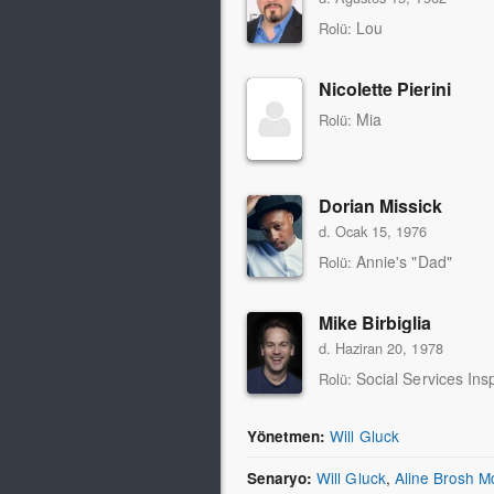
Lou
Rolü:
Nicolette Pierini
Mia
Rolü:
Dorian Missick
d. Ocak 15, 1976
Annie's "Dad"
Rolü:
Mike Birbiglia
d. Haziran 20, 1978
Social Services Ins
Rolü:
Will Gluck
Yönetmen:
Will Gluck
,
Aline Brosh 
Senaryo: