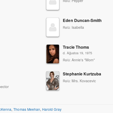
Pepper
Rolü:
Eden Duncan-Smith
Isabella
Rolü:
Tracie Thoms
d. Ağustos 19, 1975
Annie's "Mom"
Rolü:
Stephanie Kurtzuba
Mrs. Kovacevic
Rolü:
pector
McKenna
,
Thomas Meehan
,
Harold Gray