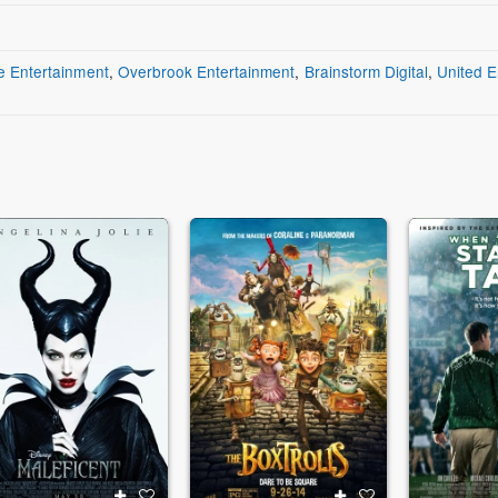
e Entertainment
,
Overbrook Entertainment
,
Brainstorm Digital
,
United E