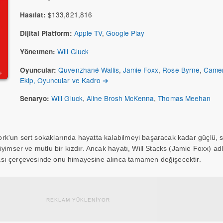
$133,821,816
Hasılat:
Apple TV
,
Google Play
Dijital Platform:
Will Gluck
Yönetmen:
Quvenzhané Wallis
,
Jamie Foxx
,
Rose Byrne
,
Camer
Oyuncular:
Ekip, Oyuncular ve Kadro ➔
Will Gluck
,
Aline Brosh McKenna
,
Thomas Meehan
Senaryo:
k'un sert sokaklarında hayatta kalabilmeyi başaracak kadar güçlü, se
iyimser ve mutlu bir kızdır. Ancak hayatı, Will Stacks (Jamie Foxx) ad
sı çerçevesinde onu himayesine alınca tamamen değişecektir.
REKLAM YÜKLENİYOR