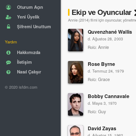
Oturum Açın
Ekip ve Oyuncular
Yeni Üyelik
Annie (2014) filmi için oyuncular, yönetme
Şifremi Unuttum
Quvenzhané Wallis
d. Ağustos 28, 2003
Yardım
Annie
Rolü:
Hakkımızda
İletişim
Rose Byrne
d. Temmuz 24, 1979
Nasıl Çalışır
Grace
Rolü:
© 2020 isfdm.com
Bobby Cannavale
d. Mayıs 3, 1970
Guy
Rolü:
David Zayas
d. Ağustos 15, 1962