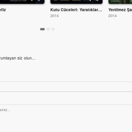
efiz
Kutu Cüceleri: Yaratıklar Aramızda
Yenilmez Ş
4
2014
2014
rumlayan siz olun...