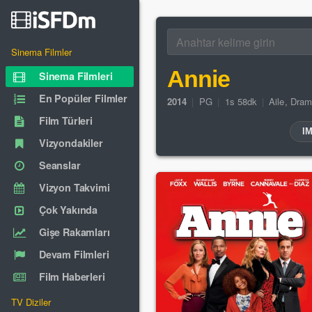
Sinema Filmler
Annie
Sinema Filmleri
En Popüler Filmler
2014
|
PG
|
1s 58dk
|
Aile
,
Dram
Film Türleri
I
Vizyondakiler
Seanslar
Vizyon Takvimi
Çok Yakında
Gişe Rakamları
Devam Filmleri
Film Haberleri
TV Diziler