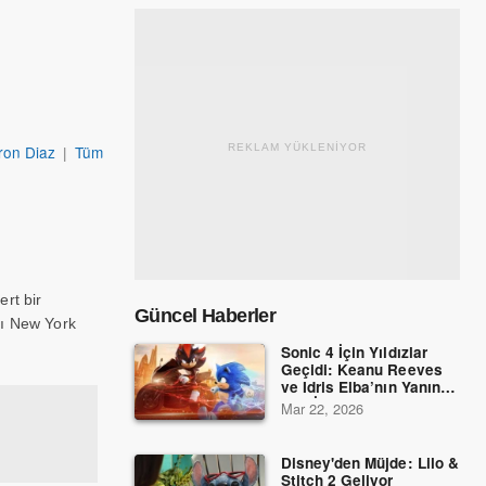
on Diaz
|
Tüm
REKLAM YÜKLENİYOR
rt bir
Güncel Haberler
lı New York
Sonic 4 İçin Yıldızlar
Geçidi: Keanu Reeves
ve Idris Elba’nın Yanına
Dev İsimler Katıldı!
Mar 22, 2026
Disney'den Müjde: Lilo &
Stitch 2 Geliyor