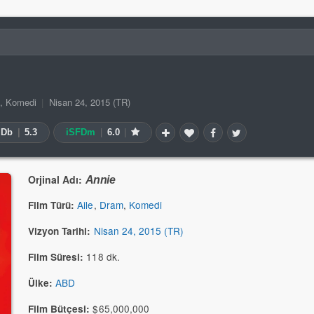
,
Komedi
|
Nisan 24, 2015 (TR)
MDb
|
5.3
iSFDm
|
6.0
|
Orjinal Adı:
Annie
Aile
,
Dram
,
Komedi
Film Türü:
Nisan 24, 2015 (TR)
Vizyon Tarihi:
118 dk.
Film Süresi:
ABD
Ülke:
$65,000,000
Film Bütçesi: