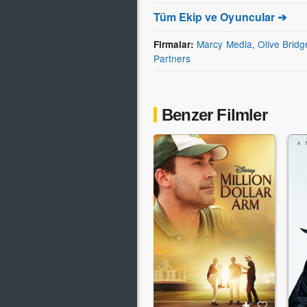
Tüm Ekip ve Oyuncular ➔
Marcy Media
,
Olive Bridg
Firmalar:
Partners
Benzer Filmler