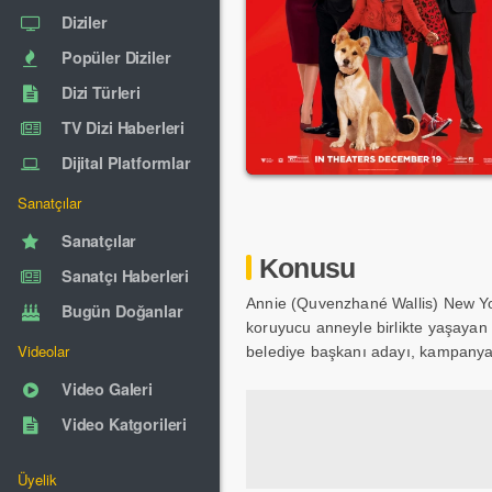
Diziler
Popüler Diziler
Dizi Türleri
TV Dizi Haberleri
Dijital Platformlar
Sanatçılar
Sanatçılar
Konusu
Sanatçı Haberleri
Annie (Quvenzhané Wallis) New Yor
Bugün Doğanlar
koruyucu anneyle birlikte yaşayan 
Videolar
belediye başkanı adayı, kampanya
Video Galeri
Video Katgorileri
Üyelik