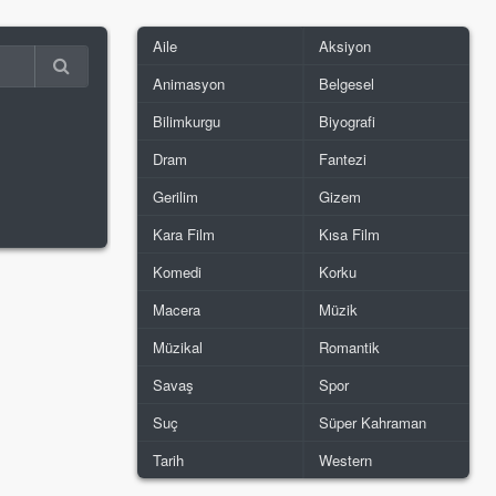
Aile
Aksiyon
Animasyon
Belgesel
Bilimkurgu
Biyografi
Dram
Fantezi
Gerilim
Gizem
Kara Film
Kısa Film
Komedi
Korku
Macera
Müzik
Müzikal
Romantik
Savaş
Spor
Suç
Süper Kahraman
Tarih
Western