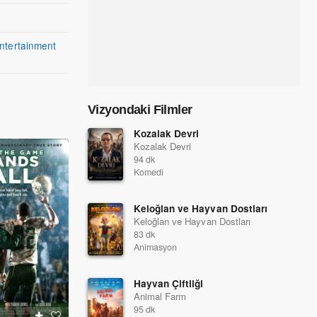
ntertainment
Vizyondaki Filmler
Kozalak Devri
Kozalak Devri
94 dk
Komedi
Keloğlan ve Hayvan Dostları
Keloğlan ve Hayvan Dostları
83 dk
Animasyon
Hayvan Çiftliği
Animal Farm
95 dk