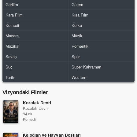
Gerilim
Gizem
Kara Film
Kısa Film
Komedi
Korku
Macera
Müzik
Müzikal
Romantik
Savaş
Spor
Suç
Süper Kahraman
Tarih
Western
Vizyondaki Filmler
Kozalak Devri
Kozalak Devri
94 dk
Komedi
Keloğlan ve Hayvan Dostları