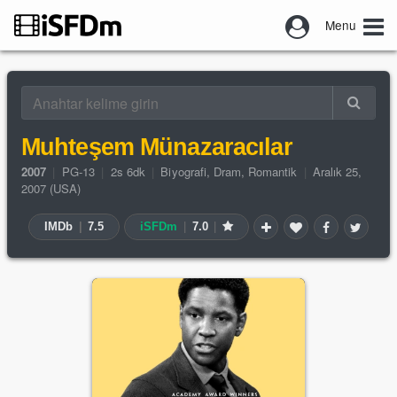
Menu
Muhteşem Münazaracılar
2007
|
PG-13
|
2s 6dk
|
Biyografi
,
Dram
,
Romantik
|
Aralık 25,
2007 (USA)
IMDb
|
7.5
iSFDm
|
7.0
|