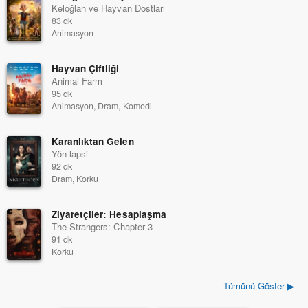
Keloğlan ve Hayvan Dostları
83 dk
Animasyon
Hayvan Çiftliği
Animal Farm
95 dk
Animasyon, Dram, Komedi
Karanlıktan Gelen
Yön lapsi
92 dk
Dram, Korku
Ziyaretçiler: Hesaplaşma
The Strangers: Chapter 3
91 dk
Korku
Tümünü Göster ▶