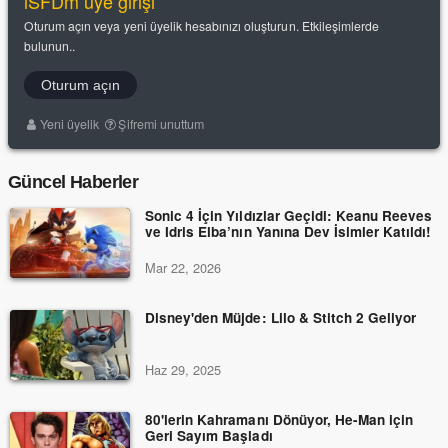
iSFDm üye girişi
Oturum açın veya yeni üyelik hesabınızı oluşturun. Etkileşimlerde
bulunun..
Oturum açın
Yeni üyelik
Şifremi unuttum
Güncel Haberler
Sonic 4 İçin Yıldızlar Geçidi: Keanu Reeves
ve Idris Elba’nın Yanına Dev İsimler Katıldı!
Mar 22, 2026
Disney'den Müjde: Lilo & Stitch 2 Geliyor
Haz 29, 2025
80'lerin Kahramanı Dönüyor, He-Man için
Geri Sayım Başladı