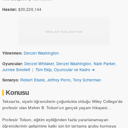
$30,226,144
Hasılat:
REKLAM YÜKLENİYOR
Denzel Washington
Yönetmen:
Denzel Whitaker
,
Denzel Washington
,
Nate Parker
,
Oyuncular:
Jurnee Smollett
|
Tüm Ekip, Oyuncular ve Kadro ➔
Robert Eisele
,
Jeffrey Porro
,
Tony Scherman
Senaryo:
Konusu
Teksas'ta, siyahi öğrencilerin çoğunlukta olduğu Wiley College'de
profesör olan Melvin B. Tolson'un gerçek yaşam hikayesi...
Profesör Tolson, eğitim eşitliğinden fazla yararlanamayan
öğrencilerinin gelişimine katkı için bir tartışma grubu kurmaya