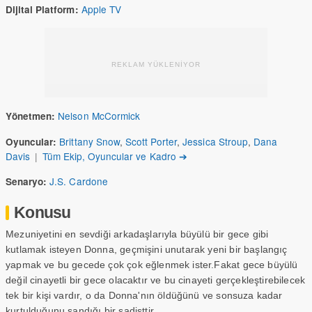
Apple TV
Dijital Platform:
REKLAM YÜKLENİYOR
Nelson McCormick
Yönetmen:
Brittany Snow
,
Scott Porter
,
Jessica Stroup
,
Dana
Oyuncular:
Davis
|
Tüm Ekip, Oyuncular ve Kadro ➔
J.S. Cardone
Senaryo:
Konusu
Mezuniyetini en sevdiği arkadaşlarıyla büyülü bir gece gibi
kutlamak isteyen Donna, geçmişini unutarak yeni bir başlangıç
yapmak ve bu gecede çok çok eğlenmek ister.Fakat gece büyülü
değil cinayetli bir gece olacaktır ve bu cinayeti gerçekleştirebilecek
tek bir kişi vardır, o da Donna'nın öldüğünü ve sonsuza kadar
kurtulduğunu sandığı bir sadisttir.