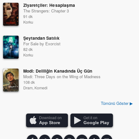
Ziyaretçiler: Hesaplaşma
The Strangers: Chapter 3
91 dk
Korku
Şeytandan Satılık
For Sale by Exorcist
82 dk
Korku
Modi: Deliliğin Kanadında Üç Gün
Modi: Three Days on the Wing of Madness
108 dk
Dram, Komedi
Tümünü Göster ▶
Download on
Get it on
App Store
Google Play