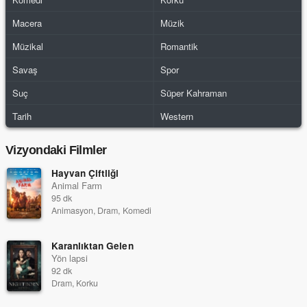
Macera
Müzik
Müzikal
Romantik
Savaş
Spor
Suç
Süper Kahraman
Tarih
Western
Vizyondaki Filmler
Hayvan Çiftliği
Animal Farm
95 dk
Animasyon, Dram, Komedi
Karanlıktan Gelen
Yön lapsi
92 dk
Dram, Korku