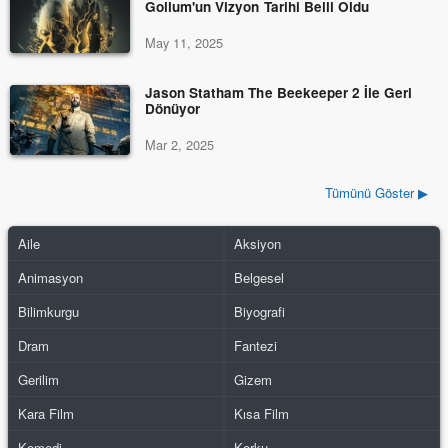
Gollum'un Vizyon Tarihi Belli Oldu
May 11, 2025
Jason Statham The Beekeeper 2 İle Geri
Dönüyor
Mar 2, 2025
Tümünü Göster ▶
Aile
Aksiyon
Animasyon
Belgesel
Bilimkurgu
Biyografi
Dram
Fantezi
Gerilim
Gizem
Kara Film
Kısa Film
Komedi
Korku