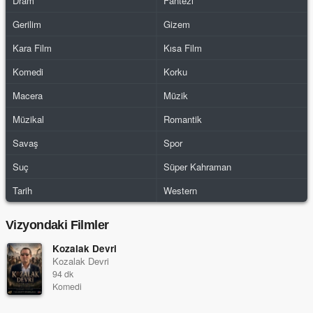
Dram
Fantezi
Gerilim
Gizem
Kara Film
Kısa Film
Komedi
Korku
Macera
Müzik
Müzikal
Romantik
Savaş
Spor
Suç
Süper Kahraman
Tarih
Western
Vizyondaki Filmler
Kozalak Devri
Kozalak Devri
94 dk
Komedi