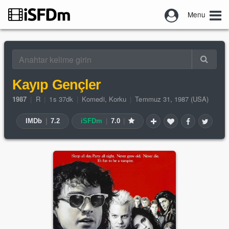
Menu
Kayıp Gençler
1987
|
R
|
1s 37dk
|
Komedi
,
Korku
|
Temmuz 31, 1987 (USA)
IMDb
|
7.2
iSFDm
|
7.0
|