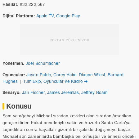
$32,222,567
Hasılat:
Apple TV
,
Google Play
Dijital Platform:
REKLAM YÜKLENİYOR
Joel Schumacher
Yönetmen:
Jason Patric
,
Corey Haim
,
Dianne Wiest
,
Barnard
Oyuncular:
Hughes
|
Tüm Ekip, Oyuncular ve Kadro ➔
Jan Fischer
,
James Jeremias
,
Jeffrey Boam
Senaryo:
Konusu
Sam ve ağabeyi Michael sıradan zevkleri olan sıradan Amerikan
gençleridirler. Fakat anneleriyle sakin ve huzurlu Santa Carla'ya
taşındıktan sonra hayatları gizemli bir şekilde değişmeye başlar.
Michael son zamanlarda bambaşka biri olmuştur ve annesi ondaki