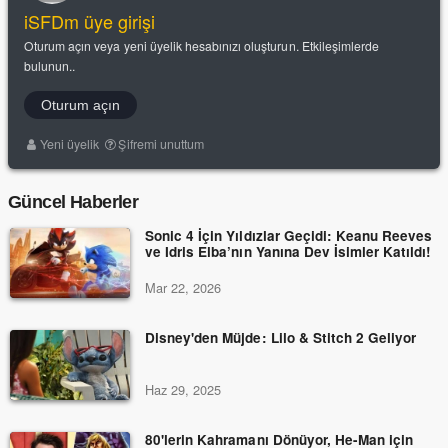
iSFDm üye girişi
Oturum açın veya yeni üyelik hesabınızı oluşturun. Etkileşimlerde
bulunun..
Oturum açın
Yeni üyelik
Şifremi unuttum
Güncel Haberler
Sonic 4 İçin Yıldızlar Geçidi: Keanu Reeves
ve Idris Elba’nın Yanına Dev İsimler Katıldı!
Mar 22, 2026
Disney'den Müjde: Lilo & Stitch 2 Geliyor
Haz 29, 2025
80'lerin Kahramanı Dönüyor, He-Man için