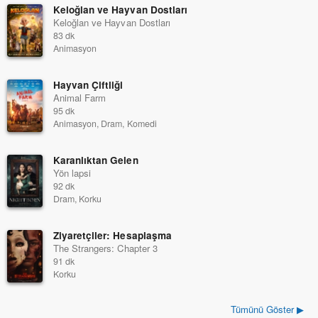
Keloğlan ve Hayvan Dostları
Keloğlan ve Hayvan Dostları
83 dk
Animasyon
Hayvan Çiftliği
Animal Farm
95 dk
Animasyon, Dram, Komedi
Karanlıktan Gelen
Yön lapsi
92 dk
Dram, Korku
Ziyaretçiler: Hesaplaşma
The Strangers: Chapter 3
91 dk
Korku
Tümünü Göster ▶