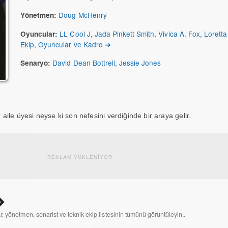
Doug McHenry
Yönetmen:
LL Cool J
,
Jada Pinkett Smith
,
Vivica A. Fox
,
Loretta
Oyuncular:
Ekip, Oyuncular ve Kadro ➔
David Dean Bottrell
,
Jessie Jones
Senaryo:
r aile üyesi neyse ki son nefesini verdiğinde bir araya gelir.
REKLAM YÜKLENİYOR
 yönetmen, senarist ve teknik ekip listesinin tümünü görüntüleyin..