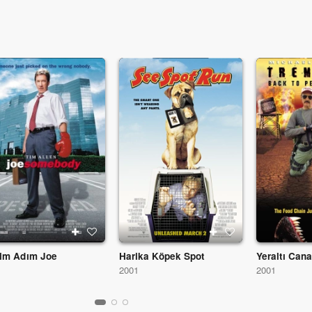
im Adım Joe
Harika Köpek Spot
1
2001
2001