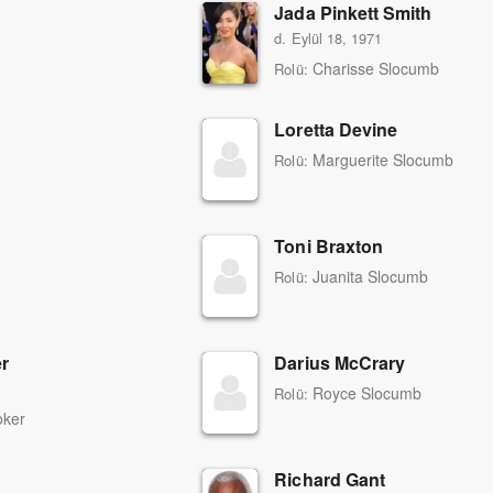
Jada Pinkett Smith
d. Eylül 18, 1971
Charisse Slocumb
Rolü:
Loretta Devine
Marguerite Slocumb
Rolü:
Toni Braxton
Juanita Slocumb
Rolü:
er
Darius McCrary
Royce Slocumb
Rolü:
oker
Richard Gant