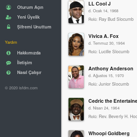
LL Cool J
Oturum Açın
d. Ocak 14, 1968
Yeni Üyelik
Ray Bud Slocumb
Rolü:
Şifremi Unuttum
Vivica A. Fox
Yardım
d. Temmuz 30, 1964
Lucille Slocumb
Rolü:
Hakkımızda
İletişim
Anthony Anderson
Nasıl Çalışır
d. Ağustos 15, 1970
Junior Slocumb
Rolü:
© 2020 isfdm.com
Cedric the Entertain
d. Nisan 24, 1964
Rev. Beverly H. Ho
Rolü:
Whoopi Goldberg