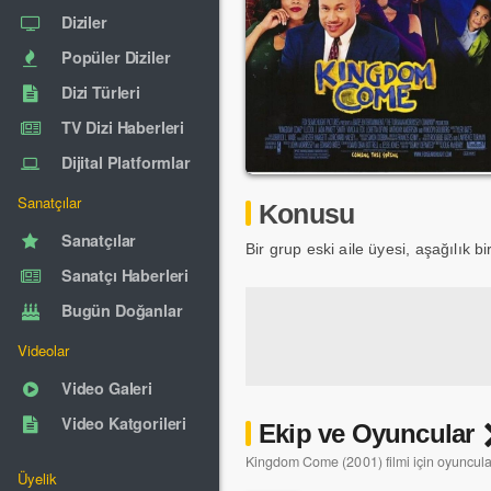
Diziler
Popüler Diziler
Dizi Türleri
TV Dizi Haberleri
Dijital Platformlar
Sanatçılar
Konusu
Sanatçılar
Bir grup eski aile üyesi, aşağılık bi
Sanatçı Haberleri
Bugün Doğanlar
Videolar
Video Galeri
Video Katgorileri
Ekip ve Oyuncular
Kingdom Come (2001) filmi için oyuncular,
Üyelik