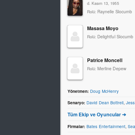
d. Kasım 13, 1955
Raynelle Slocumb
Rolü:
Masasa Moyo
Delightful Slocumb
Rolü:
Patrice Moncell
Merline Depew
Rolü:
Doug McHenry
Yönetmen:
David Dean Bottrell
,
Jess
Senaryo:
Tüm Ekip ve Oyuncular ➔
Bates Entertainment
,
Sea
Firmalar: