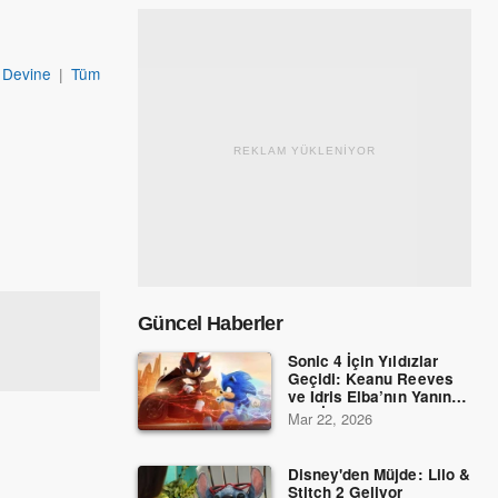
 Devine
|
Tüm
REKLAM YÜKLENİYOR
Güncel Haberler
Sonic 4 İçin Yıldızlar
Geçidi: Keanu Reeves
ve Idris Elba’nın Yanına
Dev İsimler Katıldı!
Mar 22, 2026
Disney'den Müjde: Lilo &
Stitch 2 Geliyor