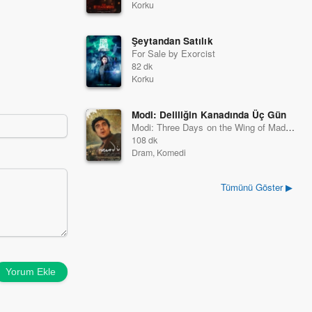
Korku
Şeytandan Satılık
For Sale by Exorcist
82 dk
Korku
Modi: Deliliğin Kanadında Üç Gün
Modi: Three Days on the Wing of Madness
108 dk
Dram, Komedi
Tümünü Göster ▶
Yorum Ekle