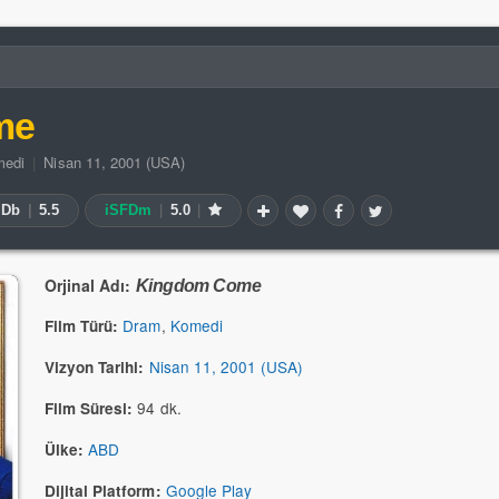
me
edi
|
Nisan 11, 2001 (USA)
MDb
|
5.5
iSFDm
|
5.0
|
Orjinal Adı:
Kingdom Come
Dram
,
Komedi
Film Türü:
Nisan 11, 2001 (USA)
Vizyon Tarihi:
94 dk.
Film Süresi:
ABD
Ülke:
Google Play
Dijital Platform: