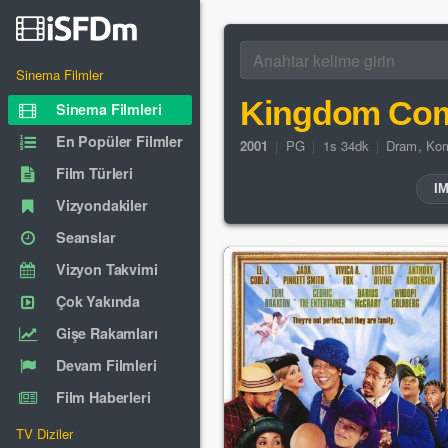
Sinema Filmler
Kingdom Co
Sinema Filmleri
En Popüler Filmler
2001
|
PG
|
1s 34dk
|
Dram
,
Kom
Film Türleri
I
Vizyondakiler
Seanslar
Vizyon Takvimi
Çok Yakında
Gişe Rakamları
Devam Filmleri
Film Haberleri
TV Diziler