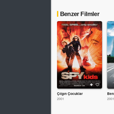
Benzer Filmler
Çılgın Çocuklar
Ben
2001
200