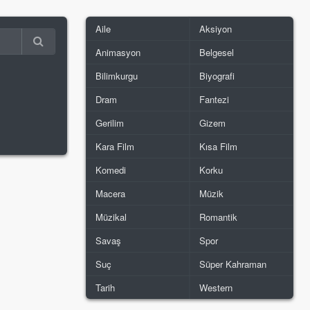
Aile
Aksiyon
Animasyon
Belgesel
Bilimkurgu
Biyografi
Dram
Fantezi
Gerilim
Gizem
Kara Film
Kısa Film
Komedi
Korku
Macera
Müzik
Müzikal
Romantik
Savaş
Spor
Suç
Süper Kahraman
Tarih
Western