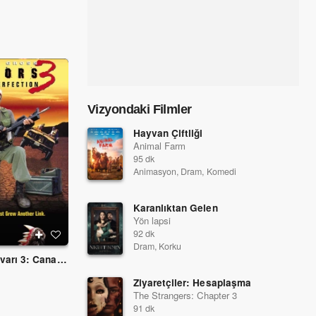
Vizyondaki Filmler
Hayvan Çiftliği
Animal Farm
95 dk
Animasyon, Dram, Komedi
Karanlıktan Gelen
Yön lapsi
92 dk
Dram, Korku
Yeraltı Canavarı 3: Canavarın Dönüşü
Kediler ve Köpekler
2001
2001
Ziyaretçiler: Hesaplaşma
The Strangers: Chapter 3
91 dk