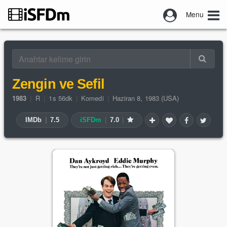
Menu
Zengin ve Sefil
1983
|
R
|
1s 56dk
|
Komedi
|
Haziran 8, 1983 (USA)
IMDb
|
7.5
iSFDm
|
7.0
|