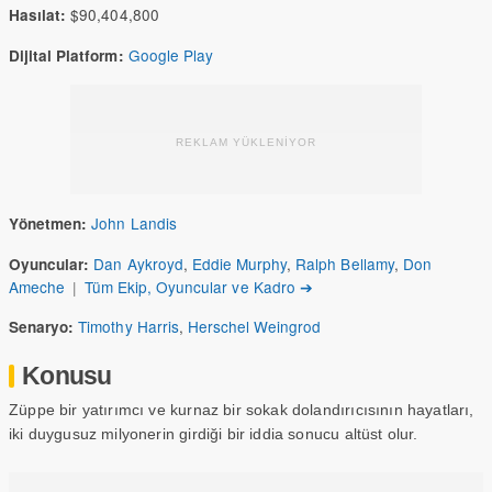
$90,404,800
Hasılat:
Google Play
Dijital Platform:
REKLAM YÜKLENİYOR
John Landis
Yönetmen:
Dan Aykroyd
,
Eddie Murphy
,
Ralph Bellamy
,
Don
Oyuncular:
Ameche
|
Tüm Ekip, Oyuncular ve Kadro ➔
Timothy Harris
,
Herschel Weingrod
Senaryo:
Konusu
Züppe bir yatırımcı ve kurnaz bir sokak dolandırıcısının hayatları,
iki duygusuz milyonerin girdiği bir iddia sonucu altüst olur.