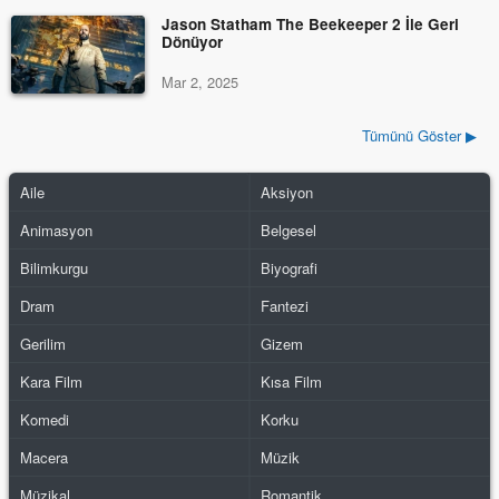
Jason Statham The Beekeeper 2 İle Geri
Dönüyor
Mar 2, 2025
Tümünü Göster ▶
Aile
Aksiyon
Animasyon
Belgesel
Bilimkurgu
Biyografi
Dram
Fantezi
Gerilim
Gizem
Kara Film
Kısa Film
Komedi
Korku
Macera
Müzik
Müzikal
Romantik