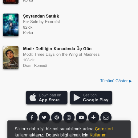
Korku
Şeytandan Satılık
For Sale by Exorcist
82 dk
Korku
Modi: Deliliğin Kanadında Üç Gün
Modi: Three Days on the Wing of Madness
108 dk
Dram, Komedi
Tümünü Göster ▶
Download on
Get it on
App Store
Google Play
Sizlere daha iyi hizmet sunabilmek adına
Çerezleri
Hakkımızda
|
İletişim
|
Kullanım Koşulları
kullanmaktayız. Detaylı bilgi almak için
Kullanım