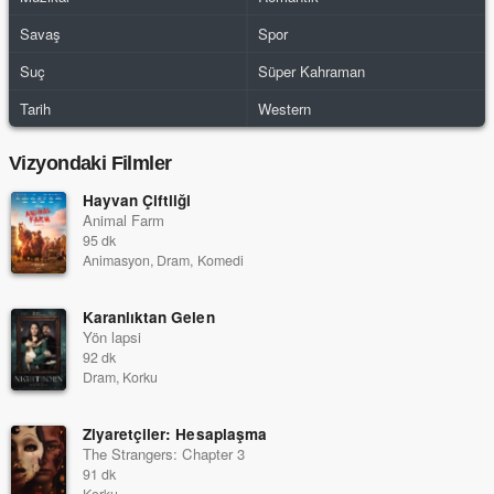
Savaş
Spor
Suç
Süper Kahraman
Tarih
Western
Vizyondaki Filmler
Hayvan Çiftliği
Animal Farm
95 dk
Animasyon, Dram, Komedi
Karanlıktan Gelen
Yön lapsi
92 dk
Dram, Korku
Ziyaretçiler: Hesaplaşma
The Strangers: Chapter 3
91 dk