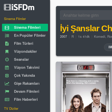
Sinema Filmler
İyi Şanslar C
Sinema Filmleri
En Popüler Filmler
2007
|
R
|
1s 41dk
|
Komedi
,
Ro
Film Türleri
I
Vizyondakiler
Seanslar
Vizyon Takvimi
Çok Yakında
Gişe Rakamları
Devam Filmleri
Film Haberleri
TV Diziler