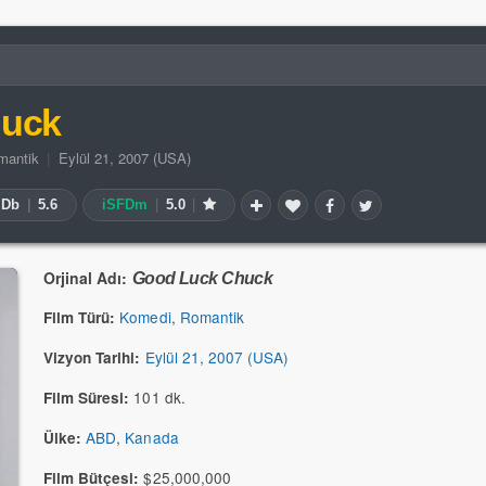
huck
mantik
|
Eylül 21, 2007 (USA)
MDb
|
5.6
iSFDm
|
5.0
|
Orjinal Adı:
Good Luck Chuck
Komedi
,
Romantik
Film Türü:
Eylül 21, 2007 (USA)
Vizyon Tarihi:
101 dk.
Film Süresi:
ABD
,
Kanada
Ülke:
$25,000,000
Film Bütçesi: