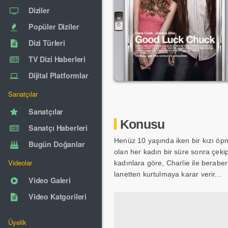
Diziler
Popüler Diziler
Dizi Türleri
TV Dizi Haberleri
Dijital Platformlar
Sanatçılar
Sanatçılar
Konusu
Sanatçı Haberleri
Henüz 10 yaşında iken bir kızı öpm
Bugün Doğanlar
olan her kadın bir süre sonra çekip
Videolar
kadınlara göre, Charlie ile berabe
lanetten kurtulmaya karar verir...
Video Galeri
Video Katgorileri
Üyelik