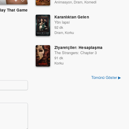
Animasyon, Dram, Komedi
Play That Game
Çılgın Kuzenler 2 - Eve Dönüyor
Kara Göl 2
2007
2007
Karanlıktan Gelen
Yön lapsi
92 dk
Dram, Korku
Ziyaretçiler: Hesaplaşma
The Strangers: Chapter 3
91 dk
Korku
Tümünü Göster ▶