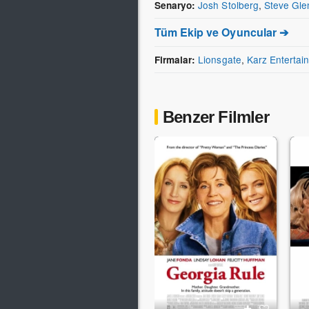
Josh Stolberg
,
Steve Gle
Senaryo:
Tüm Ekip ve Oyuncular ➔
Lionsgate
,
Karz Entertai
Firmalar:
Benzer Filmler