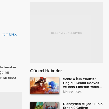
|
Tüm Ekip,
REKLAM YÜKLENİYOR
nla beraber
Güncel Haberler
 Çünkü
ie bu tuhaf
Sonic 4 İçin Yıldızlar
Geçidi: Keanu Reeves
ve Idris Elba’nın Yanına
Dev İsimler Katıldı!
Mar 22, 2026
Disney'den Müjde: Lilo &
Stitch 2 Geliyor