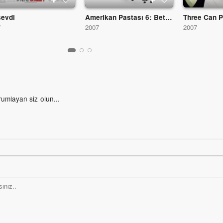
sevdi
Amerikan Pastası 6: Beta House
Three Can 
7
2007
2007
rumlayan siz olun...