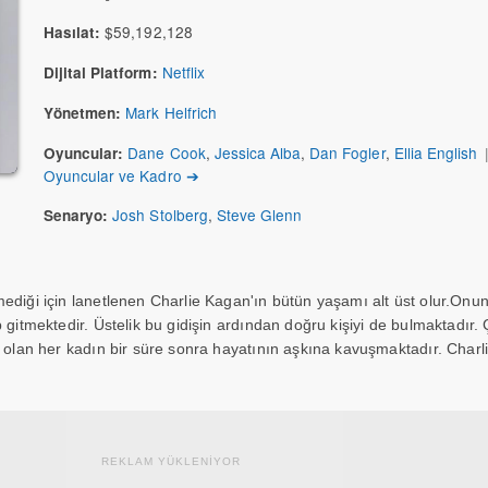
$59,192,128
Hasılat:
Netflix
Dijital Platform:
Mark Helfrich
Yönetmen:
Dane Cook
,
Jessica Alba
,
Dan Fogler
,
Ellia English
Oyuncular:
Oyuncular ve Kadro ➔
Josh Stolberg
,
Steve Glenn
Senaryo:
ediği için lanetlenen Charlie Kagan'ın bütün yaşamı alt üst olur.Onu
 gitmektedir. Üstelik bu gidişin ardından doğru kişiyi de bulmaktadır.
r olan her kadın bir süre sonra hayatının aşkına kavuşmaktadır. Charl
REKLAM YÜKLENİYOR