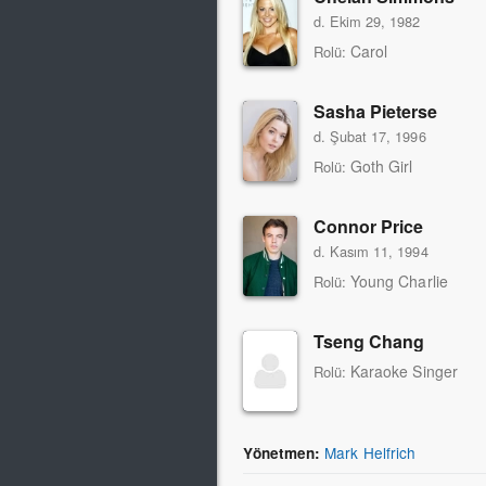
d. Ekim 29, 1982
Carol
Rolü:
Sasha Pieterse
d. Şubat 17, 1996
Goth Girl
Rolü:
Connor Price
d. Kasım 11, 1994
Young Charlie
Rolü:
Tseng Chang
Karaoke Singer
Rolü:
Mark Helfrich
Yönetmen: