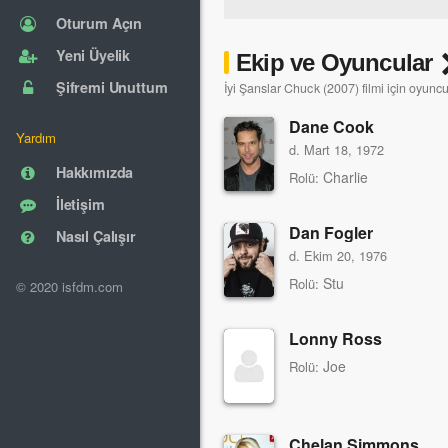
Oturum Açın
Yeni Üyelik
Ekip ve Oyuncular
Şifremi Unuttum
İyi Şanslar Chuck (2007) filmi için oyuncu
Dane Cook
Yardım
d. Mart 18, 1972
Hakkımızda
Charlie
Rolü:
İletişim
Dan Fogler
Nasıl Çalışır
d. Ekim 20, 1976
Stu
Rolü:
© 2020 isfdm.com
Lonny Ross
Joe
Rolü:
Chelan Simmons