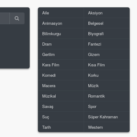
Aile
Aksiyon
Animasyon
Belgesel
Bilimkurgu
Biyografi
Dram
Fantezi
Gerilim
Gizem
Kara Film
Kısa Film
Komedi
Korku
Macera
Müzik
Müzikal
Romantik
Savaş
Spor
Suç
Süper Kahraman
Tarih
Western