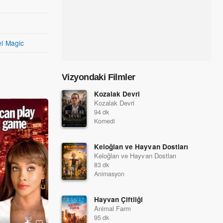
el Magic
Vizyondaki Filmler
Kozalak Devri
Kozalak Devri
94 dk
Komedi
Keloğlan ve Hayvan Dostları
Keloğlan ve Hayvan Dostları
83 dk
Animasyon
Hayvan Çiftliği
Animal Farm
95 dk