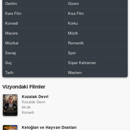
Gerilim
Gizem
Kara Film
Kısa Film
Komedi
Korku
Macera
Müzik
Müzikal
Romantik
Savaş
Spor
Suç
Süper Kahraman
Tarih
Western
Vizyondaki Filmler
Kozalak Devri
Kozalak Devri
94 dk
Komedi
Keloğlan ve Hayvan Dostları