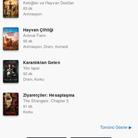
Keloğlan ve Hayvan Dostları
83 dk
Animasyon
Hayvan Çiftliği
Animal Farm
95 dk
Animasyon, Dram, Komedi
Karanlıktan Gelen
Yön lapsi
92 dk
Dram, Korku
Ziyaretçiler: Hesaplaşma
The Strangers: Chapter 3
91 dk
Korku
Tümünü Göster ▶