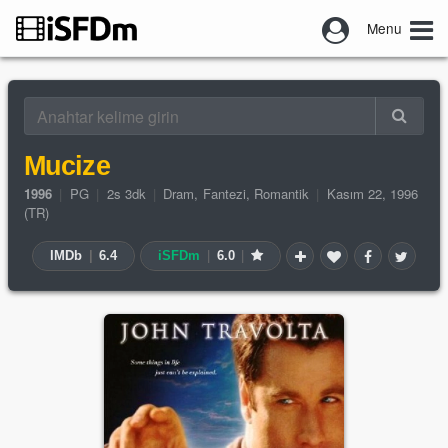
Menu
Mucize
1996
|
PG
|
2s 3dk
|
Dram
,
Fantezi
,
Romantik
|
Kasım 22, 1996
(TR)
IMDb
|
6.4
iSFDm
|
6.0
|