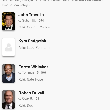
Mucize (1996) filmi için oyuncular, yönetmen, senarist ve teknik ekip listesinin
tümünü görüntüleyin..
John Travolta
d. Şubat 18, 1954
George Malley
Rolü:
Kyra Sedgwick
Lace Pennamin
Rolü:
Forest Whitaker
d. Temmuz 15, 1961
Nate Pope
Rolü:
Robert Duvall
d. Ocak 5, 1931
Doc
Rolü: