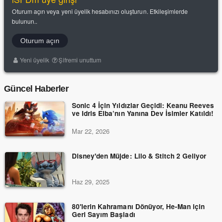
Oturum açın veya yeni üyelik hesabınızı oluşturun. Etkileşimlerde
bulunun..
Oturum açın
Yeni üyelik
Şifremi unuttum
Güncel Haberler
Sonic 4 İçin Yıldızlar Geçidi: Keanu Reeves
ve Idris Elba’nın Yanına Dev İsimler Katıldı!
Mar 22, 2026
Disney'den Müjde: Lilo & Stitch 2 Geliyor
Haz 29, 2025
80'lerin Kahramanı Dönüyor, He-Man için
Geri Sayım Başladı