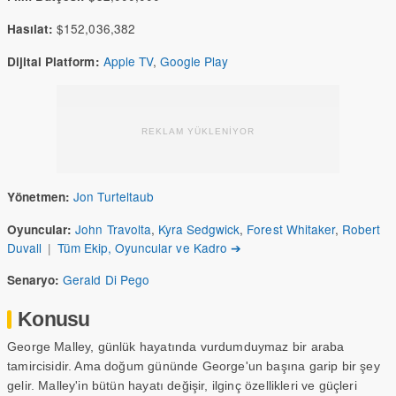
$152,036,382
Hasılat:
Apple TV
,
Google Play
Dijital Platform:
REKLAM YÜKLENİYOR
Jon Turteltaub
Yönetmen:
John Travolta
,
Kyra Sedgwick
,
Forest Whitaker
,
Robert
Oyuncular:
Duvall
|
Tüm Ekip, Oyuncular ve Kadro ➔
Gerald Di Pego
Senaryo:
Konusu
George Malley, günlük hayatında vurdumduymaz bir araba
tamircisidir. Ama doğum gününde George'un başına garip bir şey
gelir. Malley'in bütün hayatı değişir, ilginç özellikleri ve güçleri