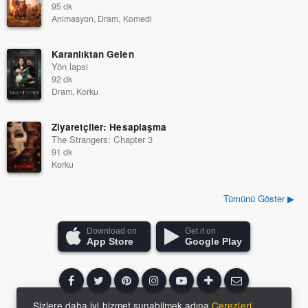
95 dk
Animasyon, Dram, Komedi
Karanlıktan Gelen
Yön lapsi
92 dk
Dram, Korku
Ziyaretçiler: Hesaplaşma
The Strangers: Chapter 3
91 dk
Korku
Tümünü Göster ▶
Download on
Get it on
App Store
Google Play
Sizlere daha iyi hizmet sunabilmek adına
Çerezleri