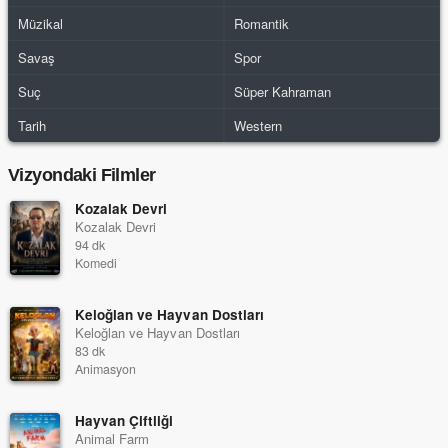
Müzikal
Romantik
Savaş
Spor
Suç
Süper Kahraman
Tarih
Western
Vizyondaki Filmler
Kozalak Devri
Kozalak Devri
94 dk
Komedi
Keloğlan ve Hayvan Dostları
Keloğlan ve Hayvan Dostları
83 dk
Animasyon
Hayvan Çiftliği
Animal Farm