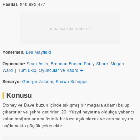
$40,693,477
Hasılat:
REKLAM YÜKLENİYOR
Les Mayfield
Yönetmen:
Sean Astin
,
Brendan Fraser
,
Pauly Shore
,
Megan
Oyuncular:
Ward
|
Tüm Ekip, Oyuncular ve Kadro ➔
George Zaloom
,
Shawn Schepps
Senaryo:
Konusu
Stoney ve Dave buzun içinde sıkışmış bir mağara adamı bulup
çıkartırlar ve şehre getirirler. 20. Yüzyıl hayatına oldukça yabancı
kalan mağara adamı üstelik bir kıza aşık olacak ve ortama uyum
sağlamakta güçlük çekecektir.