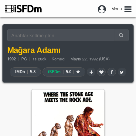
Menu
Mağara Adamı
1992
|
PG
|
1s 28dk
|
Komedi
|
Mayıs 22, 1992 (USA)
IMDb
|
5.8
iSFDm
|
5.0
|