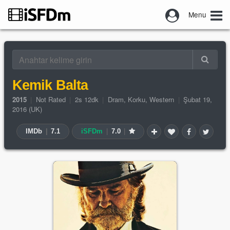
Menu
Kemik Balta
2015
|
Not Rated
|
2s 12dk
|
Dram
,
Korku
,
Western
|
Şubat 19,
2016 (UK)
IMDb
|
7.1
iSFDm
|
7.0
|