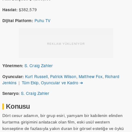
$382,579
Hasılat:
Puhu TV
Dijital Platform:
REKLAM YÜKLENİYOR
S. Craig Zahler
Yönetmen:
Kurt Russell
,
Patrick Wilson
,
Matthew Fox
,
Richard
Oyuncular:
Jenkins
|
Tüm Ekip, Oyuncular ve Kadro ➔
S. Craig Zahler
Senaryo:
Konusu
Dört cesur adamın, bir grup esiri, yamyam bir kabilenin elinden
kurtarma girişimini anlatacak olan film, eski usül western
konseptine de fazlasıyla yakın duran bir görsel estetiğe ve öykü