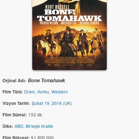
Orjinal Adı:
Bone Tomahawk
Dram
,
Korku
,
Western
Film Türü:
Şubat 19, 2016 (UK)
Vizyon Tarihi:
132 dk.
Film Süresi:
ABD
,
Birleşik Krallık
Ülke:
$1,800,000
Film Bütçesi: