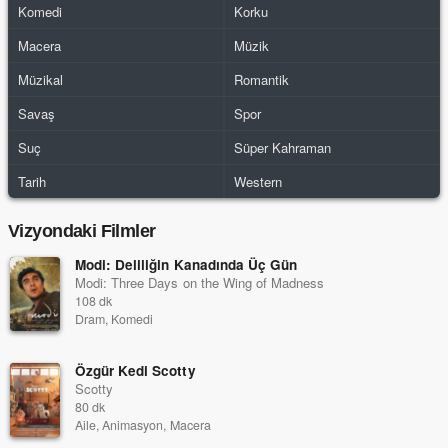
Komedi
Korku
Macera
Müzik
Müzikal
Romantik
Savaş
Spor
Suç
Süper Kahraman
Tarih
Western
Vizyondaki Filmler
Modi: Deliliğin Kanadında Üç Gün
Modi: Three Days on the Wing of Madness
108 dk
Dram, Komedi
Özgür Kedi Scotty
Scotty
80 dk
Aile, Animasyon, Macera