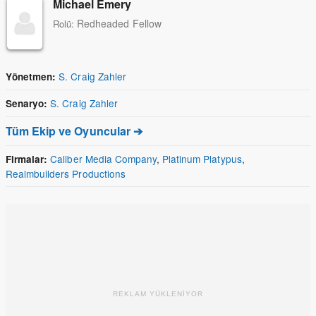
Michael Emery
Redheaded Fellow
Rolü:
S. Craig Zahler
Yönetmen:
S. Craig Zahler
Senaryo:
Tüm Ekip ve Oyuncular ➔
Caliber Media Company
,
Platinum Platypus
,
Firmalar:
Realmbuilders Productions
REKLAM YÜKLENİYOR