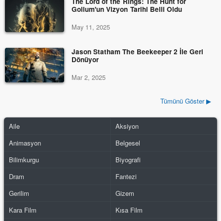
The Lord of the Rings: The Hunt for
Gollum'un Vizyon Tarihi Belli Oldu
May 11, 2025
Jason Statham The Beekeeper 2 İle Geri
Dönüyor
Mar 2, 2025
Tümünü Göster ▶
Aile
Aksiyon
Animasyon
Belgesel
Bilimkurgu
Biyografi
Dram
Fantezi
Gerilim
Gizem
Kara Film
Kısa Film