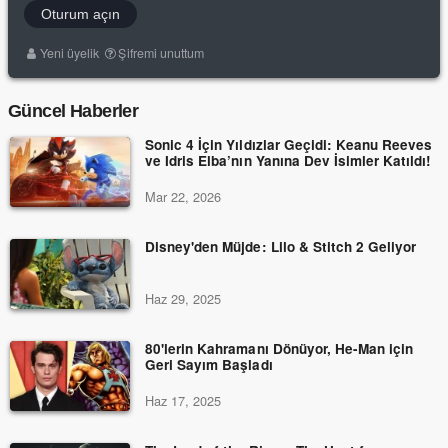
Oturum açın
Yeni üyelik
Şifremi unuttum
Güncel Haberler
Sonic 4 İçin Yıldızlar Geçidi: Keanu Reeves
ve Idris Elba’nın Yanına Dev İsimler Katıldı!
Mar 22, 2026
Disney'den Müjde: Lilo & Stitch 2 Geliyor
Haz 29, 2025
80'lerin Kahramanı Dönüyor, He-Man için
Geri Sayım Başladı
Haz 17, 2025