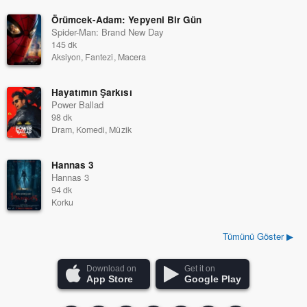
Örümcek-Adam: Yepyeni Bir Gün
Spider-Man: Brand New Day
145 dk
Aksiyon, Fantezi, Macera
Hayatımın Şarkısı
Power Ballad
98 dk
Dram, Komedi, Müzik
Hannas 3
Hannas 3
94 dk
Korku
Tümünü Göster ▶
Download on
Get it on
App Store
Google Play