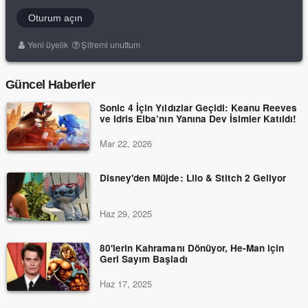
Oturum açın
Yeni üyelik
Şifremi unuttum
Güncel Haberler
Sonic 4 İçin Yıldızlar Geçidi: Keanu Reeves
ve Idris Elba’nın Yanına Dev İsimler Katıldı!
Mar 22, 2026
Disney'den Müjde: Lilo & Stitch 2 Geliyor
Haz 29, 2025
80'lerin Kahramanı Dönüyor, He-Man için
Geri Sayım Başladı
Haz 17, 2025