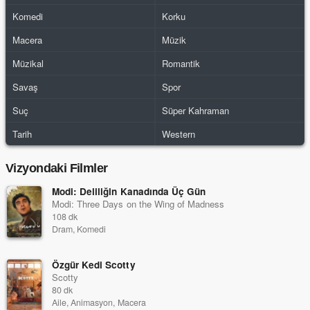
Komedi
Korku
Macera
Müzik
Müzikal
Romantik
Savaş
Spor
Suç
Süper Kahraman
Tarih
Western
Vizyondaki Filmler
Modi: Deliliğin Kanadında Üç Gün
Modi: Three Days on the Wing of Madness
108 dk
Dram, Komedi
Özgür Kedi Scotty
Scotty
80 dk
Aile, Animasyon, Macera