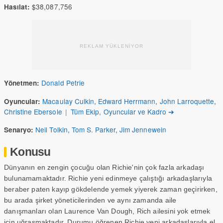
$38,087,756
Hasılat:
REKLAM YÜKLENİYOR
Donald Petrie
Yönetmen:
Macaulay Culkin
,
Edward Herrmann
,
John Larroquette
,
Oyuncular:
Christine Ebersole
|
Tüm Ekip, Oyuncular ve Kadro ➔
Neil Tolkin
,
Tom S. Parker
,
Jim Jennewein
Senaryo:
Konusu
Dünyanın en zengin çocuğu olan Richie'nin çok fazla arkadaşı
bulunamamaktadır. Richie yeni edinmeye çalıştığı arkadaşlarıyla
beraber paten kayıp gökdelende yemek yiyerek zaman geçirirken,
bu arada şirket yöneticilerinden ve aynı zamanda aile
danışmanları olan Laurence Van Dough, Rich ailesini yok etmek
için uğraşmaktadır. Durumu öğrenen Richie yeni arkadaşlarıyla el