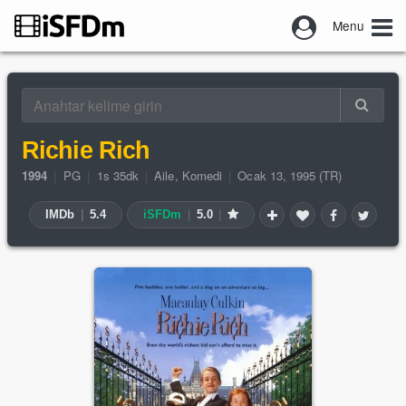
Menu
Richie Rich
1994
|
PG
|
1s 35dk
|
Aile
,
Komedi
|
Ocak 13, 1995 (TR)
IMDb
|
5.4
iSFDm
|
5.0
|