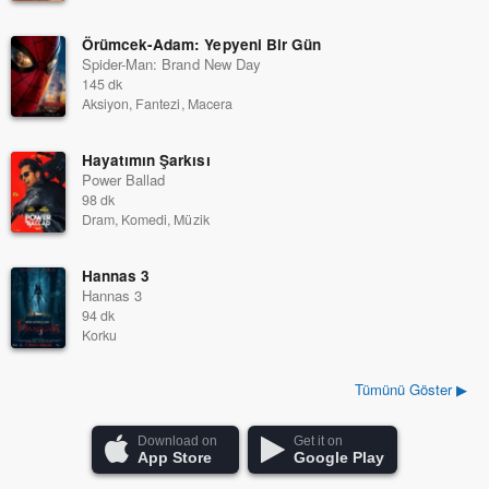
Örümcek-Adam: Yepyeni Bir Gün
Spider-Man: Brand New Day
145 dk
Aksiyon, Fantezi, Macera
Hayatımın Şarkısı
Power Ballad
98 dk
Dram, Komedi, Müzik
Hannas 3
Hannas 3
94 dk
Korku
Tümünü Göster ▶
Download on
Get it on
App Store
Google Play