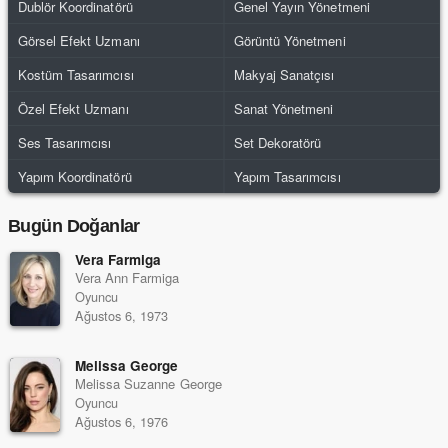
Dublör Koordinatörü
Genel Yayın Yönetmeni
Görsel Efekt Uzmanı
Görüntü Yönetmeni
Kostüm Tasarımcısı
Makyaj Sanatçısı
Özel Efekt Uzmanı
Sanat Yönetmeni
Ses Tasarımcısı
Set Dekoratörü
Yapım Koordinatörü
Yapım Tasarımcısı
Bugün Doğanlar
Vera Farmiga
Vera Ann Farmiga
Oyuncu
Ağustos 6, 1973
Melissa George
Melissa Suzanne George
Oyuncu
Ağustos 6, 1976