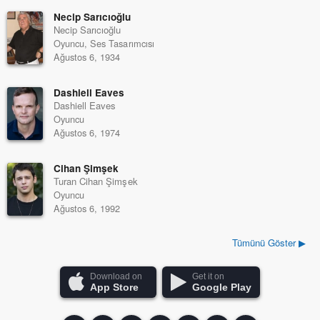
Necip Sarıcıoğlu
Necip Sarıcıoğlu
Oyuncu, Ses Tasarımcısı
Ağustos 6, 1934
Dashiell Eaves
Dashiell Eaves
Oyuncu
Ağustos 6, 1974
Cihan Şimşek
Turan Cihan Şimşek
Oyuncu
Ağustos 6, 1992
Tümünü Göster ▶
Download on
Get it on
App Store
Google Play