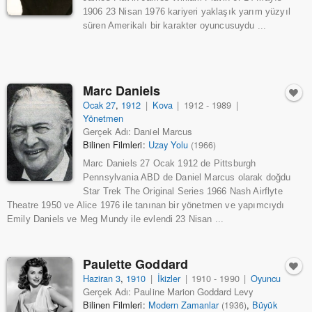
1906 23 Nisan 1976 kariyeri yaklaşık yarım yüzyıl
süren Amerikalı bir karakter oyuncusuydu ...
Marc Daniels
Ocak 27
,
1912
|
Kova
|
1912 - 1989
|
Yönetmen
Gerçek Adı: Daniel Marcus
Bilinen Filmleri:
Uzay Yolu
(1966)
Marc Daniels 27 Ocak 1912 de Pittsburgh
Pennsylvania ABD de Daniel Marcus olarak doğdu
Star Trek The Original Series 1966 Nash Airflyte
Theatre 1950 ve Alice 1976 ile tanınan bir yönetmen ve yapımcıydı
Emily Daniels ve Meg Mundy ile evlendi 23 Nisan ...
Paulette Goddard
Haziran 3
,
1910
|
İkizler
|
1910 - 1990
|
Oyuncu
Gerçek Adı: Pauline Marion Goddard Levy
Bilinen Filmleri:
Modern Zamanlar
,
Büyük
(1936)