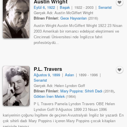
Austin Wright
Eylül 6
,
1922
|
Başak
|
1922 - 2003
|
Senarist
Gerçek Adı: Austin McGiffert Wright
Bilinen Filmleri:
Gece Hayvanları
(2016)
Austin Wright Austin McGiffert Wright 1922 23 Nisan
2003 Amerikalı bir romancı edebiyat eleştirmeni ve
Cincinnati Üniversitesi nde İngilizce fahri
profesörüydü...
P.L. Travers
Ağustos 9
,
1899
|
Aslan
|
1899 - 1996
|
Senarist
Gerçek Adı: Helen Lyndon Goff
Bilinen Filmleri:
Mary Poppins: Sihirli Dadı
,
(2018)
Gökten İnen Melek
(1964)
P L Travers Pamela Lyndon Travers OBE Helen
Lyndon Goff 9 Ağustos 1899 23 Nisan 1996
kariyerinin çoğunu İngiltere de geçiren Avustralyalı İngiliz bir yazardı En
çok sihirli dadı Mary Poppins i içeren Mary Poppins çocuk kitapları
serisiyle tanınır ...