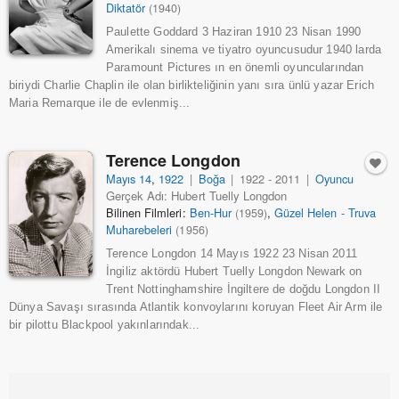
Diktatör
(1940)
Paulette Goddard 3 Haziran 1910 23 Nisan 1990
Amerikalı sinema ve tiyatro oyuncusudur 1940 larda
Paramount Pictures ın en önemli oyuncularından
biriydi Charlie Chaplin ile olan birlikteliğinin yanı sıra ünlü yazar Erich
Maria Remarque ile de evlenmiş...
Terence Longdon
Mayıs 14
,
1922
|
Boğa
|
1922 - 2011
|
Oyuncu
Gerçek Adı: Hubert Tuelly Longdon
Bilinen Filmleri:
Ben-Hur
,
Güzel Helen - Truva
(1959)
Muharebeleri
(1956)
Terence Longdon 14 Mayıs 1922 23 Nisan 2011
İngiliz aktördü Hubert Tuelly Longdon Newark on
Trent Nottinghamshire İngiltere de doğdu Longdon II
Dünya Savaşı sırasında Atlantik konvoylarını koruyan Fleet Air Arm ile
bir pilottu Blackpool yakınlarındak...