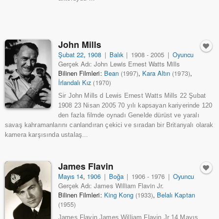
John Mills
Şubat 22
,
1908
|
Balık
|
1908 - 2005
|
Oyuncu
Gerçek Adı: John Lewis Ernest Watts Mills
Bilinen Filmleri:
Bean
,
Kara Altın
,
(1997)
(1973)
İrlandalı Kız
(1970)
Sir John Mills d Lewis Ernest Watts Mills 22 Şubat
1908 23 Nisan 2005 70 yılı kapsayan kariyerinde 120
den fazla filmde oynadı Genelde dürüst ve yaralı
savaş kahramanlarını canlandıran çekici ve sıradan bir Britanyalı olarak
kamera karşısında ustalaş...
James Flavin
Mayıs 14
,
1906
|
Boğa
|
1906 - 1976
|
Oyuncu
Gerçek Adı: James William Flavin Jr.
Bilinen Filmleri:
King Kong
,
Belalı Kaptan
(1933)
(1955)
James Flavin James William Flavin Jr 14 Mayıs