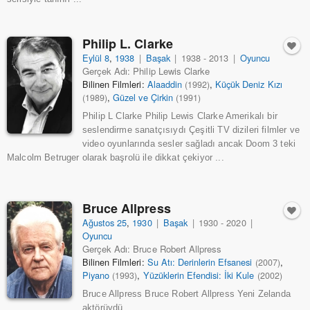
Philip L. Clarke
Eylül 8
,
1938
|
Başak
|
1938 - 2013
|
Oyuncu
Gerçek Adı: Philip Lewis Clarke
Bilinen Filmleri:
Alaaddin
,
Küçük Deniz Kızı
(1992)
,
Güzel ve Çirkin
(1989)
(1991)
Philip L Clarke Philip Lewis Clarke Amerikalı bir
seslendirme sanatçısıydı Çeşitli TV dizileri filmler ve
video oyunlarında sesler sağladı ancak Doom 3 teki
Malcolm Betruger olarak başrolü ile dikkat çekiyor ...
Bruce Allpress
Ağustos 25
,
1930
|
Başak
|
1930 - 2020
|
Oyuncu
Gerçek Adı: Bruce Robert Allpress
Bilinen Filmleri:
Su Atı: Derinlerin Efsanesi
,
(2007)
Piyano
,
Yüzüklerin Efendisi: İki Kule
(1993)
(2002)
Bruce Allpress Bruce Robert Allpress Yeni Zelanda
aktörüydü ...