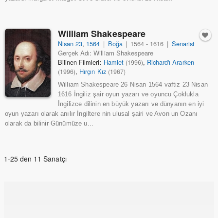
William Shakespeare
Nisan 23
,
1564
|
Boğa
|
1564 - 1616
|
Senarist
Gerçek Adı: William Shakespeare
Bilinen Filmleri:
Hamlet
,
Richard'ı Ararken
(1996)
,
Hırçın Kız
(1996)
(1967)
William Shakespeare 26 Nisan 1564 vaftiz 23 Nisan
1616 İngiliz şair oyun yazarı ve oyuncu Çoklukla
İngilizce dilinin en büyük yazarı ve dünyanın en iyi
oyun yazarı olarak anılır İngiltere nin ulusal şairi ve Avon un Ozanı
olarak da bilinir Günümüze u...
1-25 den 11 Sanatçı