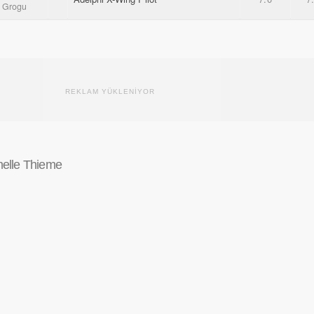
d Grogu
REKLAM YÜKLENİYOR
helle Thieme