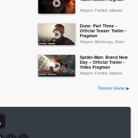
Aksiyon, Fantezi, Macera
Dune: Part Three -
Official Teaser Trailer -
Fragman
Aksiyon, Bilimkurgu, Dram
Spider-Man: Brand New
Day – Official Trailer -
Video Fragman
Aksiyon, Fantezi, Macera
Tümünü Göster ▶
y