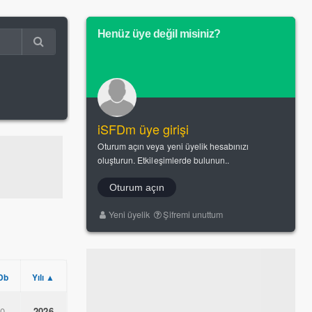
Henüz üye değil misiniz?
iSFDm üye girişi
Oturum açın veya yeni üyelik hesabınızı
oluşturun. Etkileşimlerde bulunun..
Oturum açın
Yeni üyelik
Şifremi unuttum
Db
Yılı ▲
.0
2026