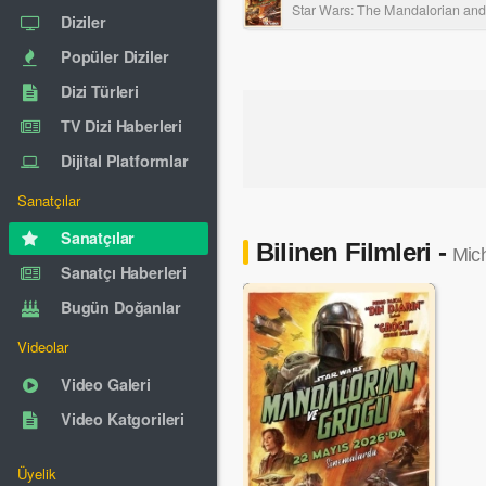
Star Wars: The Mandalorian an
Diziler
Popüler Diziler
Dizi Türleri
TV Dizi Haberleri
Dijital Platformlar
Sanatçılar
Sanatçılar
Bilinen Filmleri -
Mic
Sanatçı Haberleri
Bugün Doğanlar
Videolar
Video Galeri
Video Katgorileri
Üyelik