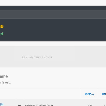
me
ri
REKLAM YÜKLENİYOR
hieme
listesi..
iSFDm
IM
ogu
Adelphi X-Wing Pilot
7.0
7