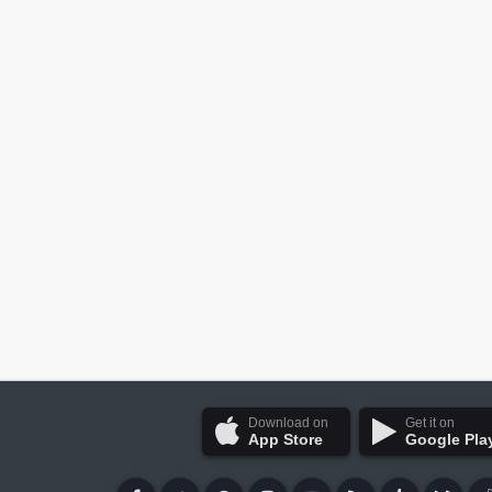
Download on
Get it on
App Store
Google Pla