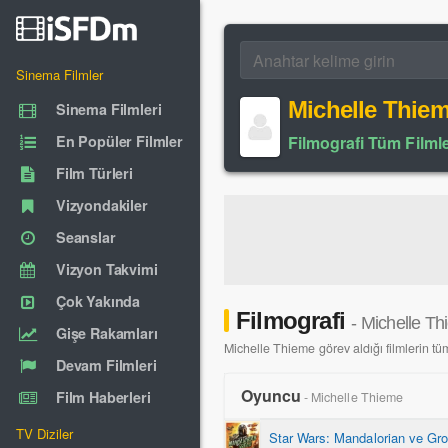
Sinema Filmler
Michelle Thie
Sinema Filmleri
En Popüler Filmler
Filmografi Tüm Filmle
Film Türleri
Vizyondakiler
Seanslar
Vizyon Takvimi
Çok Yakında
Filmografi
- Michelle T
Gişe Rakamları
Michelle Thieme görev aldığı filmlerin tüm 
Devam Filmleri
Oyuncu
Film Haberleri
- Michelle Thieme
TV Diziler
Star Wars: Mandalorian ve Gr