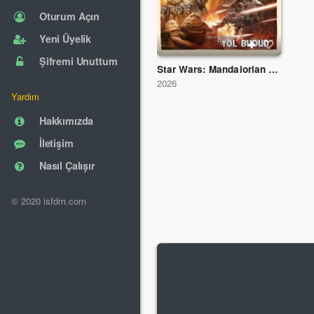
Oturum Açın
Yeni Üyelik
Şifremi Unuttum
Star Wars: Mandalorian ve Grogu
2026
Yardım
Hakkımızda
İletişim
Nasıl Çalışır
© 2020 isfdm.com