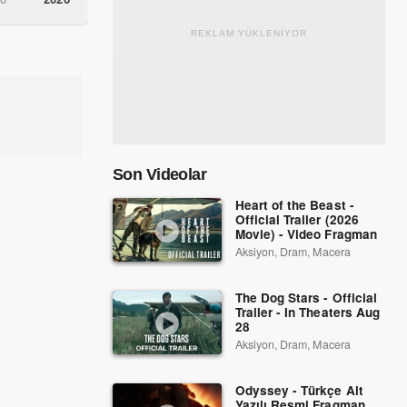
REKLAM YÜKLENİYOR
Son Videolar
Heart of the Beast -
Official Trailer (2026
Movie) - Video Fragman
Aksiyon, Dram, Macera
The Dog Stars - Official
Trailer - In Theaters Aug
28
Aksiyon, Dram, Macera
Odyssey - Türkçe Alt
Yazılı Resmi Fragman