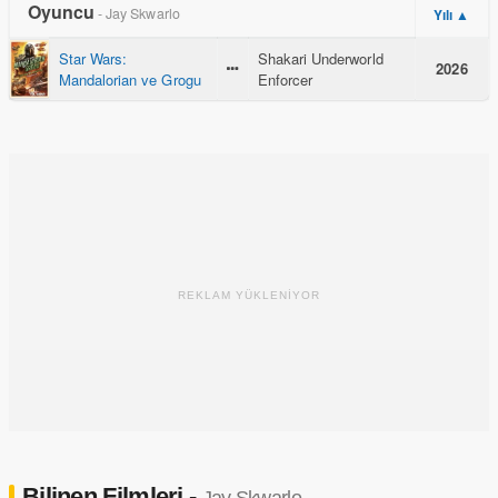
Oyuncu
- Jay Skwarlo
Yılı ▲
Star Wars:
Shakari Underworld
2026
Mandalorian ve Grogu
Enforcer
REKLAM YÜKLENİYOR
Bilinen Filmleri -