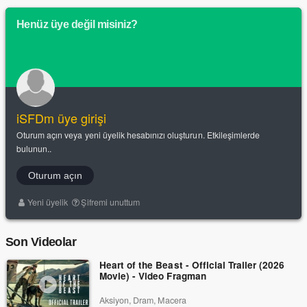
Henüz üye değil misiniz?
iSFDm üye girişi
Oturum açın veya yeni üyelik hesabınızı oluşturun. Etkileşimlerde
bulunun..
Oturum açın
Yeni üyelik
Şifremi unuttum
Son Videolar
Heart of the Beast - Official Trailer (2026
Movie) - Video Fragman
Aksiyon, Dram, Macera