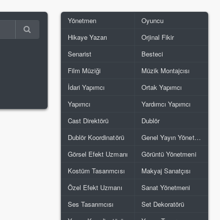
Yönetmen
Oyuncu
Hikaye Yazarı
Orjinal Fikir
Senarist
Besteci
Film Müziği
Müzik Montajcısı
İdari Yapımcı
Ortak Yapımcı
Yapımcı
Yardımcı Yapımcı
Cast Direktörü
Dublör
Dublör Koordinatörü
Genel Yayın Yönetmeni
Görsel Efekt Uzmanı
Görüntü Yönetmeni
Kostüm Tasarımcısı
Makyaj Sanatçısı
Özel Efekt Uzmanı
Sanat Yönetmeni
Ses Tasarımcısı
Set Dekoratörü