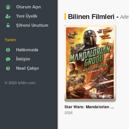
Oturum Açın
Bilinen Filmleri -
Yeni Üyelik
Arli
Şifremi Unuttum
Yardım
Hakkımızda
İletişim
Nasıl Çalışır
© 2020 isfdm.com
Star Wars: Mandalorian ve Grogu
2026