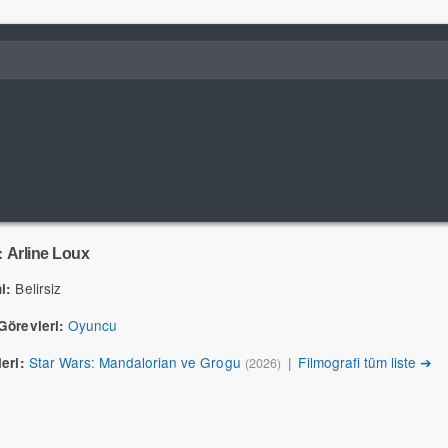
:
Arline Loux
Belirsiz
i:
Oyuncu
Görevleri:
Star Wars: Mandalorian ve Grogu
|
Filmografi tüm liste ➔
eri:
(2026)