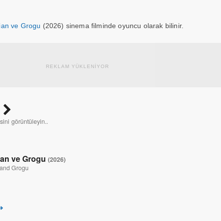
ian ve Grogu
(2026) sinema filminde oyuncu olarak bilinir.
REKLAM YÜKLENİYOR
esini görüntüleyin..
ian ve Grogu
(2026)
 and Grogu
 ➔