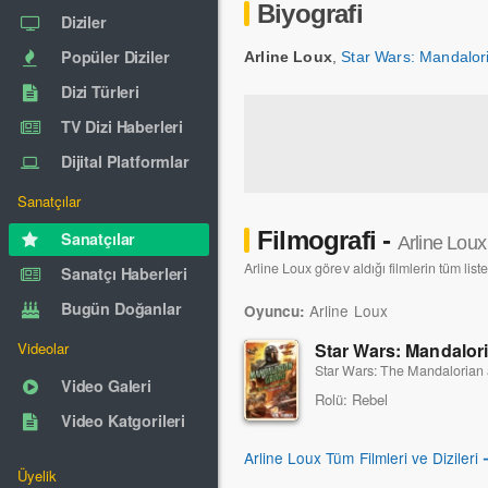
Biyografi
Diziler
Popüler Diziler
Arline Loux
,
Star Wars: Mandalor
Dizi Türleri
TV Dizi Haberleri
Dijital Platformlar
Sanatçılar
Filmografi -
Sanatçılar
Arline Loux
Arline Loux görev aldığı filmlerin tüm list
Sanatçı Haberleri
Bugün Doğanlar
Arline Loux
Oyuncu:
Star Wars: Mandalor
Videolar
Star Wars: The Mandalorian
Video Galeri
Rolü:
Rebel
Video Katgorileri
Arline Loux Tüm Filmleri ve Dizileri
Üyelik