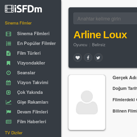
Sinema Filmler
Arline Loux
Sinema Filmleri
En Popüler Filmler
Oyuncu
|
Belirsiz
Film Türleri
Vizyondakiler
Seanslar
Gerçek Adı
Vizyon Takvimi
Doğum Tarih
Çok Yakında
Filmlerdeki 
Gişe Rakamları
Bilinen Filml
Devam Filmleri
Film Haberleri
TV Diziler