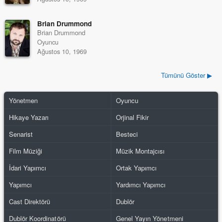
Brian Drummond
Brian Drummond
Oyuncu
Ağustos 10, 1969
Tümünü Göster ▶
Yönetmen
Oyuncu
Hikaye Yazarı
Orjinal Fikir
Senarist
Besteci
Film Müziği
Müzik Montajcısı
İdari Yapımcı
Ortak Yapımcı
Yapımcı
Yardımcı Yapımcı
Cast Direktörü
Dublör
Dublör Koordinatörü
Genel Yayın Yönetmeni