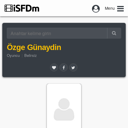
Menu
Özge Günaydin
Oyuncu
|
Belirsiz