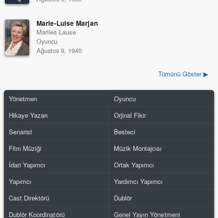
Marie-Luise Marjan
Marlies Lause
Oyuncu
Ağustos 9, 1940
Tümünü Göster ▶
Yönetmen
Oyuncu
Hikaye Yazarı
Orjinal Fikir
Senarist
Besteci
Film Müziği
Müzik Montajcısı
İdari Yapımcı
Ortak Yapımcı
Yapımcı
Yardımcı Yapımcı
Cast Direktörü
Dublör
Dublör Koordinatörü
Genel Yayın Yönetmeni