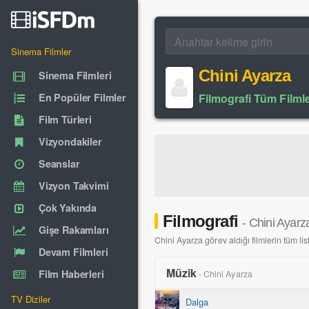
Sinema Filmler
Chini Ayarza
Sinema Filmleri
En Popüler Filmler
Filmografi Tüm Filmle
Film Türleri
Vizyondakiler
Seanslar
Vizyon Takvimi
Çok Yakında
Filmografi
- Chini Ayarz
Gişe Rakamları
Chini Ayarza görev aldığı filmlerin tüm list
Devam Filmleri
Müzik
Film Haberleri
- Chini Ayarza
TV Diziler
Dalga