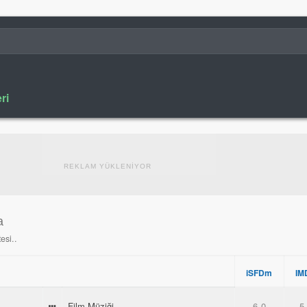
ri
REKLAM YÜKLENİYOR
a
esi..
iSFDm
IM
Film Müziği
6.0
5