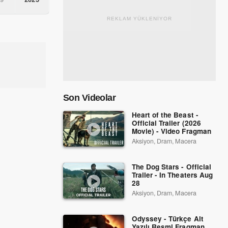
REKLAM YÜKLENİYOR
Son Videolar
Heart of the Beast -
Official Trailer (2026
Movie) - Video Fragman
Aksiyon, Dram, Macera
The Dog Stars - Official
Trailer - In Theaters Aug
28
Aksiyon, Dram, Macera
Odyssey - Türkçe Alt
Yazılı Resmi Fragman