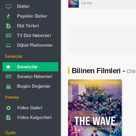
La ola
Diziler
Popüler Diziler
Dizi Türleri
TV Dizi Haberleri
Dijital Platformlar
Sanatçılar
Sanatçılar
Bilinen Filmleri -
Chin
Sanatçı Haberleri
Bugün Doğanlar
Videolar
Video Galeri
Video Katgorileri
Üyelik