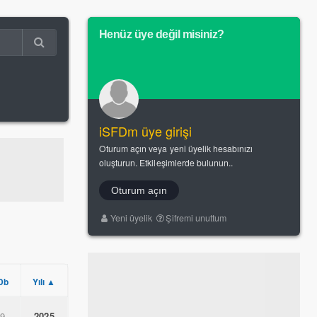
Henüz üye değil misiniz?
iSFDm üye girişi
Oturum açın veya yeni üyelik hesabınızı
oluşturun. Etkileşimlerde bulunun..
Oturum açın
Yeni üyelik
Şifremi unuttum
Db
Yılı ▲
.9
2025