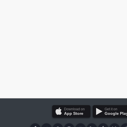
Download on
Get it on
App Store
Google Pla