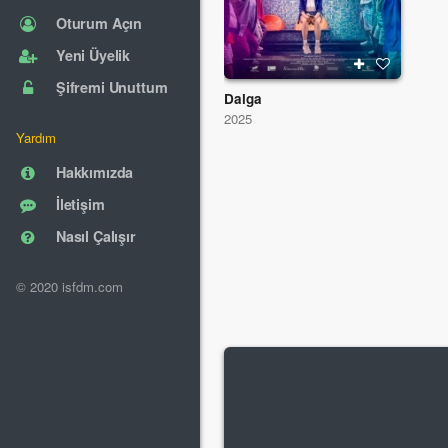
Oturum Açın
Yeni Üyelik
Şifremi Unuttum
Dalga
2025
Yardım
Hakkımızda
İletişim
Nasıl Çalışır
© 2020 isfdm.com