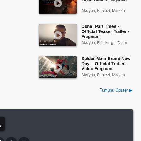
Aksiyon, Fantezi, Macera
Dune: Part Three -
Official Teaser Trailer -
Fragman
Aksiyon, Bilimkurgu, Dram
Spider-Man: Brand New
Day – Official Trailer -
Video Fragman
Aksiyon, Fantezi, Macera
Tümünü Göster ▶
y