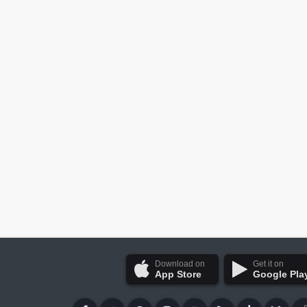
Download on
Get it on
App Store
Google Pla