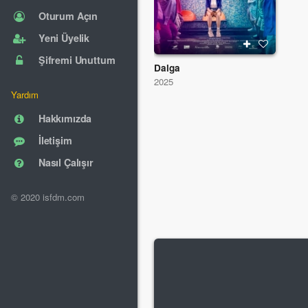
Oturum Açın
Yeni Üyelik
Şifremi Unuttum
Dalga
2025
Yardım
Hakkımızda
İletişim
Nasıl Çalışır
© 2020 isfdm.com