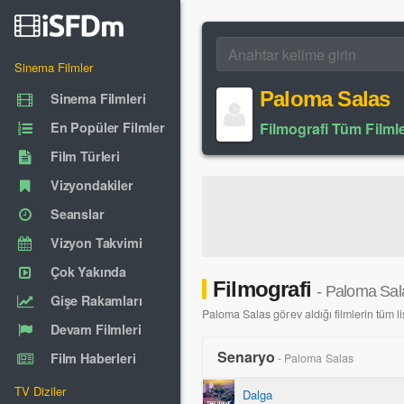
Sinema Filmler
Paloma Salas
Sinema Filmleri
En Popüler Filmler
Filmografi Tüm Filmle
Film Türleri
Vizyondakiler
Seanslar
Vizyon Takvimi
Çok Yakında
Filmografi
- Paloma Sal
Gişe Rakamları
Paloma Salas görev aldığı filmlerin tüm lis
Devam Filmleri
Senaryo
Film Haberleri
- Paloma Salas
TV Diziler
Dalga