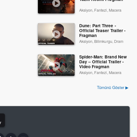
Aksiyon, Fantezi, Macera
Dune: Part Three -
Official Teaser Trailer -
Fragman
Aksiyon, Bilimkurgu, Dram
Spider-Man: Brand New
Day – Official Trailer -
Video Fragman
Aksiyon, Fantezi, Macera
Tümünü Göster ▶
y