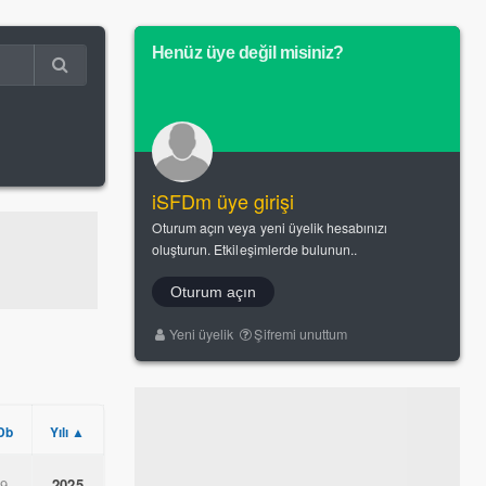
Henüz üye değil misiniz?
iSFDm üye girişi
Oturum açın veya yeni üyelik hesabınızı
oluşturun. Etkileşimlerde bulunun..
Oturum açın
Yeni üyelik
Şifremi unuttum
Db
Yılı ▲
.9
2025