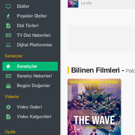
La ola
Diziler
Popüler Diziler
Dizi Türleri
TV Dizi Haberleri
Dijital Platformlar
Sanatçılar
Sanatçılar
Bilinen Filmleri -
Pal
Sanatçı Haberleri
Bugün Doğanlar
Videolar
Video Galeri
Video Katgorileri
Üyelik