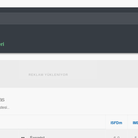
ri
REKLAM YÜKLENİYOR
as
tesi..
iSFDm
IM
Senarist
6.0
5