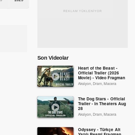
REKLAM YÜKLENİYOR
Son Videolar
Heart of the Beast -
Official Trailer (2026
Movie) - Video Fragman
Aksiyon, Dram, Macera
The Dog Stars - Official
Trailer - In Theaters Aug
28
Aksiyon, Dram, Macera
Odyssey - Türkçe Alt
Yazılı Resmi Fragman