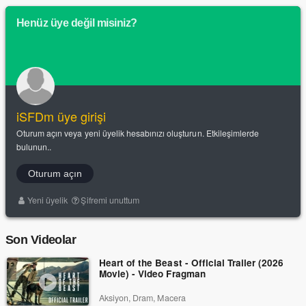
Henüz üye değil misiniz?
iSFDm üye girişi
Oturum açın veya yeni üyelik hesabınızı oluşturun. Etkileşimlerde
bulunun..
Oturum açın
Yeni üyelik
Şifremi unuttum
Son Videolar
Heart of the Beast - Official Trailer (2026
Movie) - Video Fragman
Aksiyon, Dram, Macera