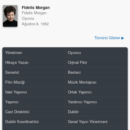
Fidelis Morgan
Fidelis Morgan
Oyuncu
Ağustos 8, 1952
Tümünü Göster ▶
Yönetmen
Oyuncu
Hikaye Yazarı
Orjinal Fikir
Senarist
Besteci
Film Müziği
Müzik Montajcısı
İdari Yapımcı
Ortak Yapımcı
Yapımcı
Yardımcı Yapımcı
Cast Direktörü
Dublör
Dublör Koordinatörü
Genel Yayın Yönetmeni