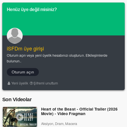
Henüz üye değil misiniz?
iSFDm üye girişi
Oturum açın veya yeni üyelik hesabınızı oluşturun. Etkileşimlerde
bulunun..
Oturum açın
Yeni üyelik
Şifremi unuttum
Son Videolar
Heart of the Beast - Official Trailer (2026
Movie) - Video Fragman
Aksiyon, Dram, Macera