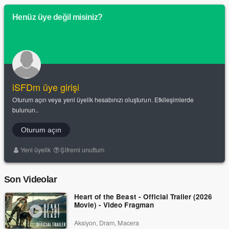
Henüz üye değil misiniz?
iSFDm üye girişi
Oturum açın veya yeni üyelik hesabınızı oluşturun. Etkileşimlerde
bulunun..
Oturum açın
Yeni üyelik
Şifremi unuttum
Son Videolar
Heart of the Beast - Official Trailer (2026
Movie) - Video Fragman
Aksiyon, Dram, Macera