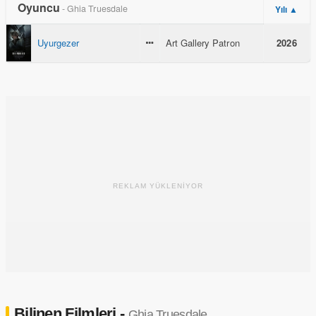
Oyuncu
- Ghia Truesdale
Yılı ▲
Uyurgezer
Art Gallery Patron
2026
REKLAM YÜKLENİYOR
Bilinen Filmleri -
Ghia Truesdale