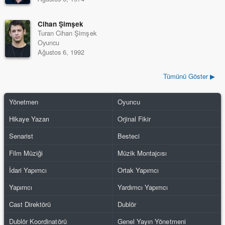
Cihan Şimşek
Turan Cihan Şimşek
Oyuncu
Ağustos 6, 1992
Tümünü Göster ▶
Yönetmen
Oyuncu
Hikaye Yazarı
Orjinal Fikir
Senarist
Besteci
Film Müziği
Müzik Montajcısı
İdari Yapımcı
Ortak Yapımcı
Yapımcı
Yardımcı Yapımcı
Cast Direktörü
Dublör
Dublör Koordinatörü
Genel Yayın Yönetmeni