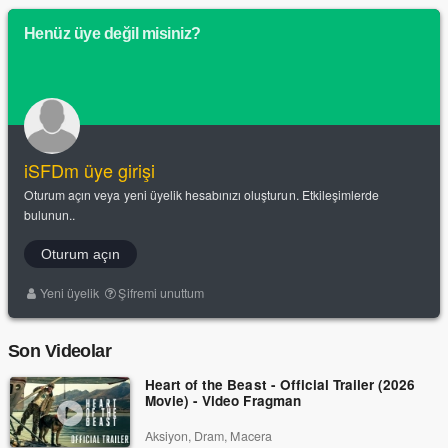
Henüz üye değil misiniz?
iSFDm üye girişi
Oturum açın veya yeni üyelik hesabınızı oluşturun. Etkileşimlerde
bulunun..
Oturum açın
Yeni üyelik
Şifremi unuttum
Son Videolar
Heart of the Beast - Official Trailer (2026
Movie) - Video Fragman
Aksiyon, Dram, Macera