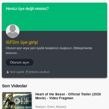
Henüz üye değil misiniz?
iSFDm üye girişi
Oturum açın veya yeni üyelik hesabınızı oluşturun. Etkileşimlerde
bulunun..
Oturum açın
Yeni üyelik
Şifremi unuttum
Son Videolar
Heart of the Beast - Official Trailer (2026
Movie) - Video Fragman
Aksiyon, Dram, Macera