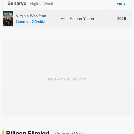
Senaryo
- Virginia Woolf
Yılı ▲
Virginia Woolf'tan
Roman Yazarı
2026
Gece ve Gündüz
REKLAM YÜKLENİYOR
Bilinen Filmleri -