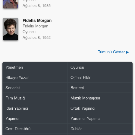
Ağustos 8, 1985
Fidelis Morgan
Fidelis Morgan
Oyuncu
Ağustos 8, 1952
Tümünü Göster ▶
Yönetmen
Oyuncu
Hikaye Yazarı
Orjinal Fikir
Senarist
Besteci
Film Müziği
Müzik Montajcısı
İdari Yapımcı
Ortak Yapımcı
Yapımcı
Yardımcı Yapımcı
Cast Direktörü
Dublör