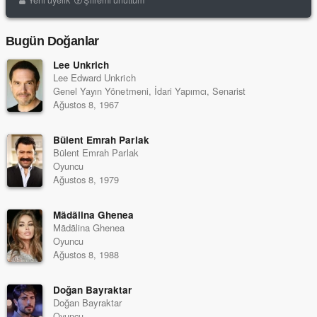
Yeni üyelik
Şifremi unuttum
Bugün Doğanlar
Lee Unkrich
Lee Edward Unkrich
Genel Yayın Yönetmeni, İdari Yapımcı, Senarist
Ağustos 8, 1967
Bülent Emrah Parlak
Bülent Emrah Parlak
Oyuncu
Ağustos 8, 1979
Mãdãlina Ghenea
Mãdãlina Ghenea
Oyuncu
Ağustos 8, 1988
Doğan Bayraktar
Doğan Bayraktar
Oyuncu