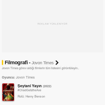
REKLAM YÜKLENİYOR
Filmografi -
Jovon Times
Jovon Times görev aldığı filmlerin tüm listesini görüntüleyin..
Jovon Times
Oyuncu:
Şeytani Yayın
(2022)
#ChadGetstheAxe
Rolü:
Henry Benson