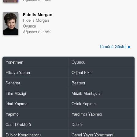
Fidelis Morgan
Fidelis Morgan
Oyuncu
Ağustos 8, 1952
Tümünü Göster ▶
Yönetmen
Oyuncu
Hikaye Yazarı
Orjinal Fikir
Senarist
Besteci
Film Müziği
Müzik Montajcısı
İdari Yapımcı
Ortak Yapımcı
Yapımcı
Yardımcı Yapımcı
Cast Direktörü
Dublör
Dublör Koordinatörü
Genel Yayın Yönetmeni