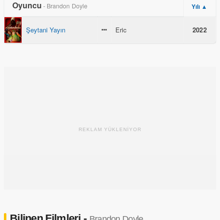
Oyuncu
- Brandon Doyle
Yılı ▲
Şeytani Yayın
Eric
2022
REKLAM YÜKLENİYOR
Bilinen Filmleri -
Brandon Doyle