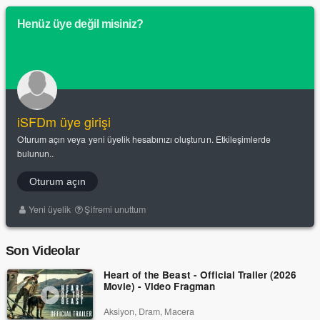
Henüz üye değil misiniz?
iSFDm üye girişi
Oturum açın veya yeni üyelik hesabınızı oluşturun. Etkileşimlerde
bulunun..
Oturum açın
Yeni üyelik
Şifremi unuttum
Son Videolar
Heart of the Beast - Official Trailer (2026
Movie) - Video Fragman
Aksiyon, Dram, Macera