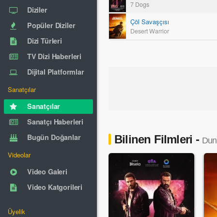
7 Dogs
Diziler
Çöl Savaşçısı
Popüler Diziler
Desert Warrior
Dizi Türleri
TV Dizi Haberleri
Dijital Platformlar
Sanatçılar
Sanatçılar
Sanatçı Haberleri
Bugün Doğanlar
Bilinen Filmleri -
Dun
Videolar
Video Galeri
Video Katgorileri
Üyelik