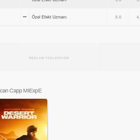
Özel Efekt Uzmanı
5.0
4
REKLAM YÜKLENİYOR
can Capp MIExpE