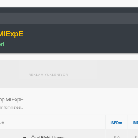
MIExpE
ri
REKLAM YÜKLENİYOR
pp MIExpE
 tüm listesi..
pE
iSFDm
IM
Özel Efekt Uzmanı
5.0
5