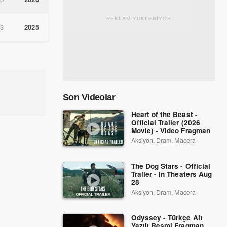
REKLAM YÜKLENİYOR
.3
2025
Son Videolar
Heart of the Beast -
Official Trailer (2026
Movie) - Video Fragman
Aksiyon, Dram, Macera
The Dog Stars - Official
Trailer - In Theaters Aug
28
Aksiyon, Dram, Macera
Odyssey - Türkçe Alt
Yazılı Resmi Fragman