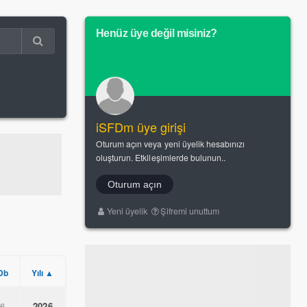
Henüz üye değil misiniz?
iSFDm üye girişi
Oturum açın veya yeni üyelik hesabınızı
oluşturun. Etkileşimlerde bulunun..
Oturum açın
Yeni üyelik
Şifremi unuttum
Db
Yılı ▲
.6
2026