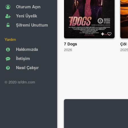
Oturum Açın
Yeni Üyelik
Şifremi Unuttum
Yardım
7 Dogs
Çöl
Hakkımızda
2026
202
İletişim
Nasıl Çalışır
© 2020 isfdm.com