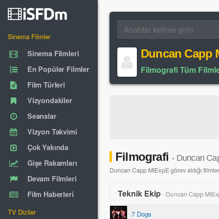
Sinema Filmler
Duncan Capp 
Sinema Filmleri
En Popüler Filmler
Filmografi Tüm Filmle
Film Türleri
Vizyondakiler
Seanslar
Vizyon Takvimi
Çok Yakında
Filmografi
- Duncan Ca
Gişe Rakamları
Duncan Capp MIExpE görev aldığı filmlerin
Devam Filmleri
Teknik Ekip
Film Haberleri
- Duncan Capp MIEx
TV Diziler
7 Dogs