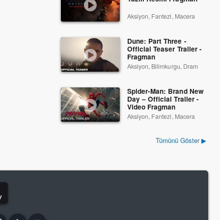
Aksiyon, Fantezi, Macera
Dune: Part Three -
Official Teaser Trailer -
Fragman
Aksiyon, Bilimkurgu, Dram
Spider-Man: Brand New
Day – Official Trailer -
Video Fragman
Aksiyon, Fantezi, Macera
Tümünü Göster ▶
y