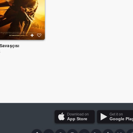
 Savaşçısı
5
Download on
Get it on
App Store
Google Pla