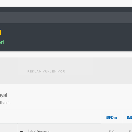
l
ri
REKLAM YÜKLENİYOR
ayal
istesi..
iSFDm
IM
İdari Yapımcı
5.0
5