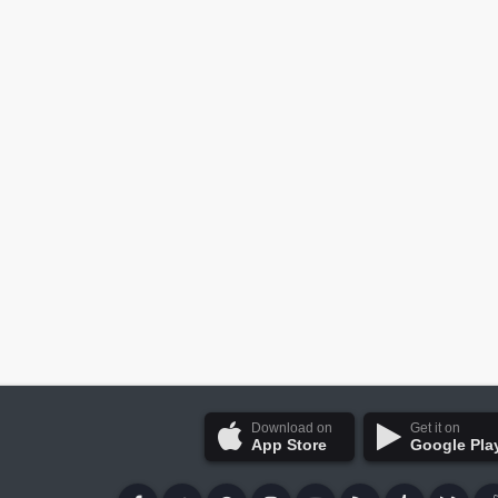
Download on
Get it on
App Store
Google Pla