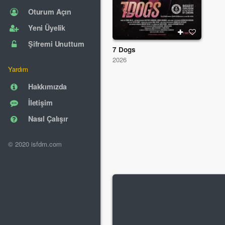
Oturum Açın
Yeni Üyelik
Şifremi Unuttum
7 Dogs
2026
Yardım
Hakkımızda
İletişim
Nasıl Çalışır
© 2020 isfdm.com