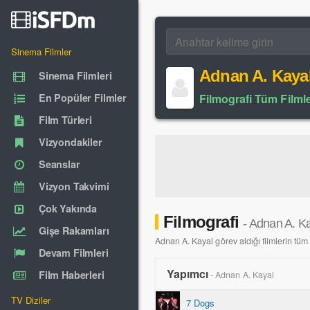
Sinema Filmler
Adnan A. Kaya
Sinema Filmleri
En Popüler Filmler
Filmografi Tüm Filmle
Film Türleri
Vizyondakiler
Seanslar
Vizyon Takvimi
Çok Yakında
Filmografi
- Adnan A. K
Gişe Rakamları
Adnan A. Kayal görev aldığı filmlerin tüm l
Devam Filmleri
Yapımcı
Film Haberleri
- Adnan A. Kayal
TV Diziler
7 Dogs