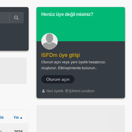
Henüz üye değil misiniz?
iSFDm üye girişi
Oturum açın veya yeni üyelik hesabınızı
oluşturun. Etkileşimlerde bulunun..
Oturum açın
Yeni üyelik
Şifremi unuttum
Db
Yılı ▲
.6
2026