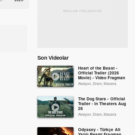
REKLAM YÜKLENİYOR
Son Videolar
Heart of the Beast -
Official Trailer (2026
Movie) - Video Fragman
Aksiyon, Dram, Macera
The Dog Stars - Official
Trailer - In Theaters Aug
28
Aksiyon, Dram, Macera
Odyssey - Türkçe Alt
Yazılı Resmi Fragman