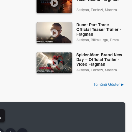
Aksiyon, Fantezi, Macera
Dune: Part Three -
Official Teaser Trailer -
Fragman
Aksiyon, Bilimkurgu, Dram
Spider-Man: Brand New
Day – Official Trailer -
Video Fragman
Aksiyon, Fantezi, Macera
Tümünü Göster ▶
y