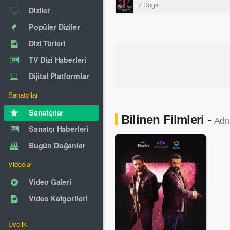
7 Dogs
Diziler
Popüler Diziler
Dizi Türleri
TV Dizi Haberleri
Dijital Platformlar
Sanatçılar
Sanatçılar
Bilinen Filmleri -
Adn
Sanatçı Haberleri
Bugün Doğanlar
Videolar
Video Galeri
Video Katgorileri
Üyelik