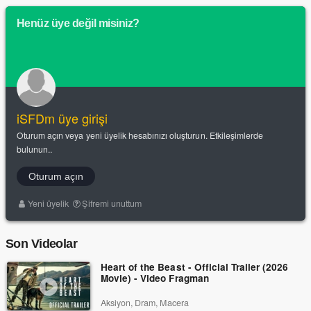
Henüz üye değil misiniz?
iSFDm üye girişi
Oturum açın veya yeni üyelik hesabınızı oluşturun. Etkileşimlerde
bulunun..
Oturum açın
Yeni üyelik
Şifremi unuttum
Son Videolar
Heart of the Beast - Official Trailer (2026
Movie) - Video Fragman
Aksiyon, Dram, Macera